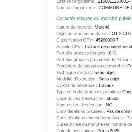
Siret de l'organisme :
21680112600014
Nom de l'organisme :
COMMUNE DE 
Caractéristiques du marché public
Nature du marché :
Marché
Objet du marché ou du lot :
LOT 2 CL
Classification CPV :
45260000-7
Activité CPV :
Travaux de couverture et 
Part des produits français :
0 %
Part des produits provenant de l'Union
Procédure de passation de marché :
Pr
Technique d'achat :
Sans objet
Modalité d'exécution :
Sans objet
CCAG de référence :
Travaux
Type de code du lieu d'exécution :
Code
Code du lieu d'exécution :
68503
Nom du lieu d'exécution :
NC
Considerations Sociales :
Pas de consid
Considérations environnementales :
Pas
Durée initiale du marché (en nombre de
Date de notification :
25 juin 2025