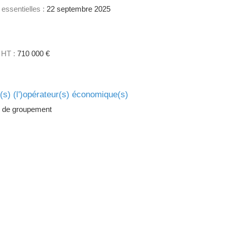
 essentielles :
22 septembre 2025
 HT :
710 000 €
e(s) (l')opérateur(s) économique(s)
 de groupement
1