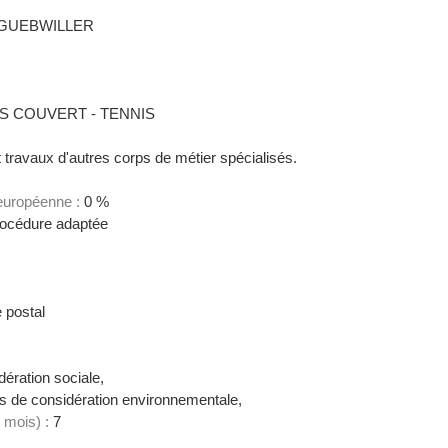
GUEBWILLER
OS COUVERT - TENNIS
travaux d'autres corps de métier spécialisés.
 européenne :
0 %
océdure adaptée
 postal
ération sociale,
 de considération environnementale,
 mois) :
7