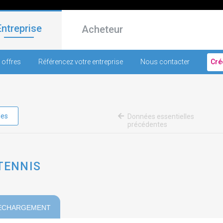
Entreprise
Acheteur
 offres
Référencez votre entreprise
Nous contacter
Cré
les
Données essentielles
précédentes
 TENNIS
ECHARGEMENT