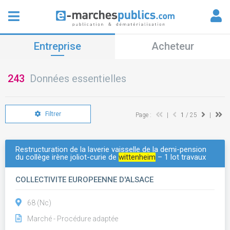
Entreprise
Acheteur
243
Données essentielles
Filtrer
Page :
|
1
/ 25
|
Restructuration de la laverie vaisselle de la demi-pension
du collège irène joliot-curie de
wittenheim
– 1 lot travaux
COLLECTIVITE EUROPEENNE D'ALSACE
68 (Nc)
Marché - Procédure adaptée