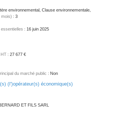
tère environnemental, Clause environnementale,
 mois) :
3
 essentielles :
16 juin 2025
 HT :
27 677 €
principal du marché public :
Non
e(s) (l')opérateur(s) économique(s)
ERNARD ET FILS SARL