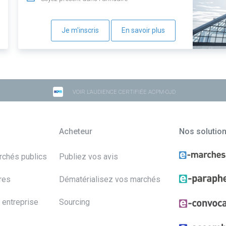
Je m'inscris
En savoir plus
VOIR L'AUDIENCE CERTIFIÉE ACPM-OJD
Acheteur
Nos solutio
archés publics
Publiez vos avis
res
Dématérialisez vos marchés
 entreprise
Sourcing