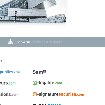
60 862 387
DOSSIERS TÉLÉCHARGÉS
ns