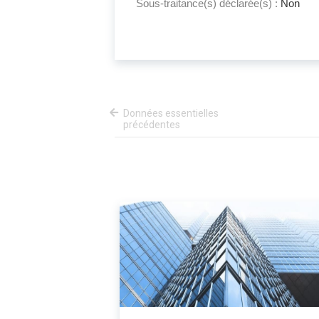
Sous-traitance(s) déclarée(s) :
Non
Données essentielles
précédentes