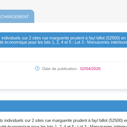
ECHARGEMENT
ndividuels sur 2 sites rue marguerite prudent à fayl billot (52500) en v
vité économique pour les lots 1, 2, 4 et 5 : Lot 3 : Menuiseries intérieur
Date de publication :
02/04/2026
individuels sur 2 sites rue marguerite prudent à fayl billot (52500) en
ivité économique pour les lots 1, 2, 4 et 5 : Lot 3 : Menuiseries intérie