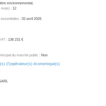
tère environnemental,
 mois) :
12
 essentielles :
02 avril 2026
 HT :
136 231 €
principal du marché public :
Non
e(s) (l')opérateur(s) économique(s)
SARL