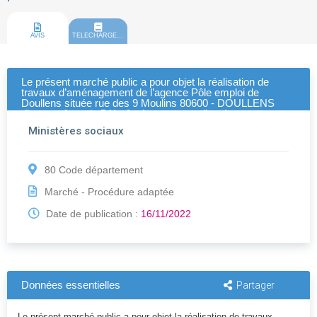
AVIS
TELECHARGEMENT
Le présent marché public a pour objet la réalisation de
travaux d’aménagement de l’agence Pôle emploi de
Doullens située rue des 9 Moulins 80600 - DOULLENS
d’une surface de 541m². - Les travaux d’aménagements
sont partiels et limités à 5 lots. - La descr
Ministères sociaux
80 Code département
Marché - Procédure adaptée
Date de publication :
16/11/2022
Données essentielles
Partager
Le présent marché public a pour objet la réalisation de travaux