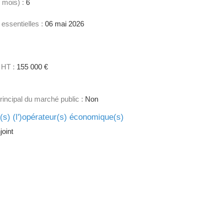
 mois) :
6
 essentielles :
06 mai 2026
 HT :
155 000 €
principal du marché public :
Non
e(s) (l')opérateur(s) économique(s)
oint