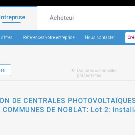
Entreprise
Acheteur
 offres
Référencez votre entreprise
Nous contacter
Cré
les
Données essentielles
précédentes
ION DE CENTRALES PHOTOVOLTAÏQUE
OMMUNES DE NOBLAT: Lot 2: Installat