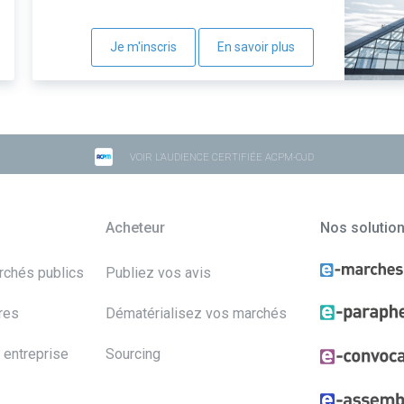
Je m'inscris
En savoir plus
VOIR L'AUDIENCE CERTIFIÉE ACPM-OJD
Acheteur
Nos solutio
archés publics
Publiez vos avis
res
Dématérialisez vos marchés
 entreprise
Sourcing