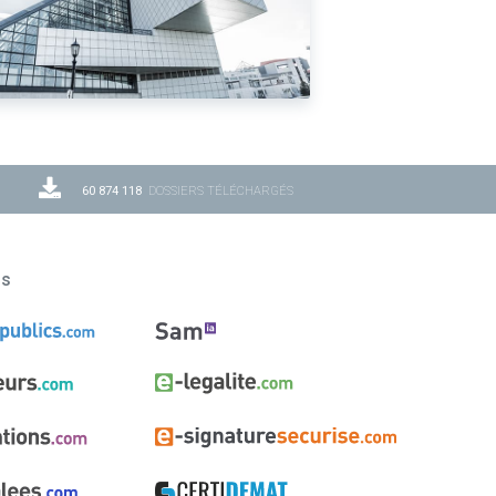
60 874 118
DOSSIERS TÉLÉCHARGÉS
ns