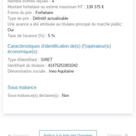
Nombre d'offres reçues :
4
Montant forfaitaire ou estimé maximum HT :
139 375 €
Forme du prix :
Forfaitaire
Type de prix :
Définitif actualisable
Une avance a été attribuée au titulaire principal du marché public :
Oui
Taux de l'avance (%) :
5 %
Caractéristiques d'identification de(s) (l')opérateur(s)
économique(s)
Type d'identifiant :
SIRET
Identifiant du titulaire :
41475251901042
Dénomination sociale :
Ineo Aquitaine
Sous-traitance
Sous-traitance(s) déclarée(s) :
Non
Retour à la liste des Données
Données