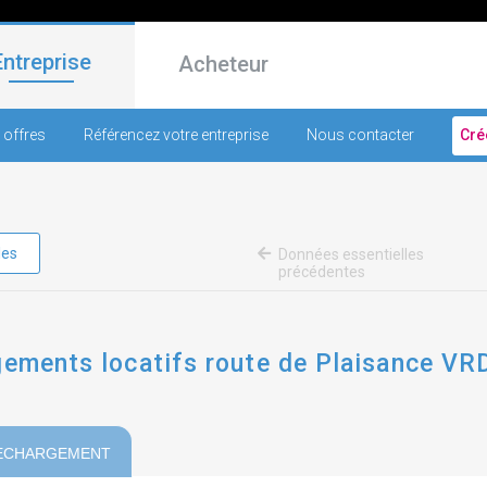
Entreprise
Acheteur
 offres
Référencez votre entreprise
Nous contacter
Cré
les
Données essentielles
précédentes
gements locatifs route de Plaisance VRD
ECHARGEMENT