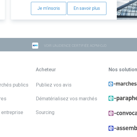
Je m'inscris
En savoir plus
VOIR L'AUDIENCE CERTIFIÉE ACPM-OJD
Acheteur
Nos solutio
archés publics
Publiez vos avis
res
Dématérialisez vos marchés
 entreprise
Sourcing