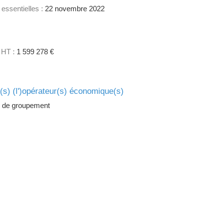
 essentielles :
22 novembre 2022
 HT :
1 599 278 €
e(s) (l')opérateur(s) économique(s)
 de groupement
1