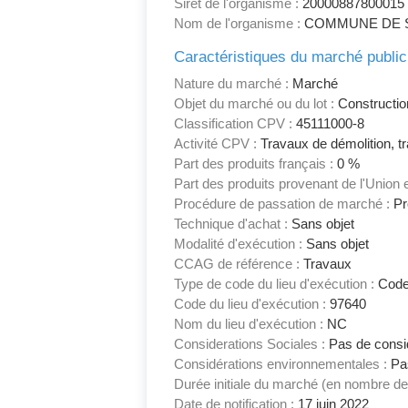
Siret de l'organisme :
20000887800015
Nom de l'organisme :
COMMUNE DE 
Caractéristiques du marché public
Nature du marché :
Marché
Objet du marché ou du lot :
Constructio
Classification CPV :
45111000-8
Activité CPV :
Travaux de démolition, t
Part des produits français :
0 %
Part des produits provenant de l'Union
Procédure de passation de marché :
Pr
Technique d'achat :
Sans objet
Modalité d'exécution :
Sans objet
CCAG de référence :
Travaux
Type de code du lieu d'exécution :
Code
Code du lieu d'exécution :
97640
Nom du lieu d'exécution :
NC
Considerations Sociales :
Pas de consid
Considérations environnementales :
Pas
Durée initiale du marché (en nombre de
Date de notification :
17 juin 2022