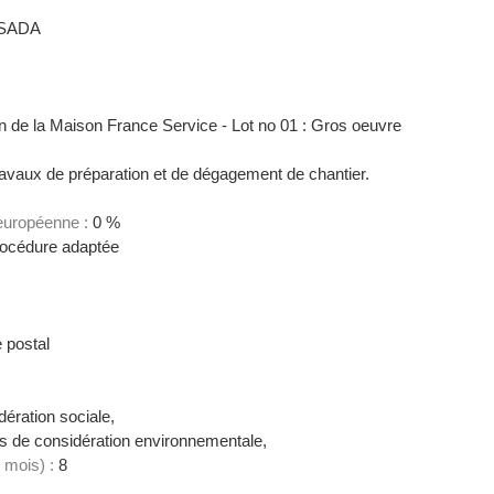
SADA
n de la Maison France Service - Lot no 01 : Gros oeuvre
ravaux de préparation et de dégagement de chantier.
 européenne :
0 %
océdure adaptée
 postal
ération sociale,
 de considération environnementale,
 mois) :
8