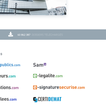
60 862 387
DOSSIERS TÉLÉCHARGÉS
ns