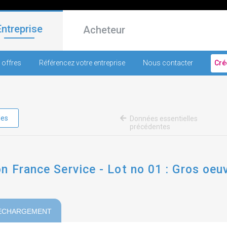
Entreprise
Acheteur
 offres
Référencez votre entreprise
Nous contacter
Cré
les
Données essentielles
précédentes
n France Service - Lot no 01 : Gros oeu
ECHARGEMENT