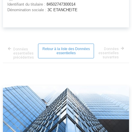
Identifiant du titulaire :
84502747300014
Dénomination sociale :
3C ETANCHEITE
Retour à la liste des Données
Données
Données
essentielles
essentielles
essentielles
suivantes
précédentes