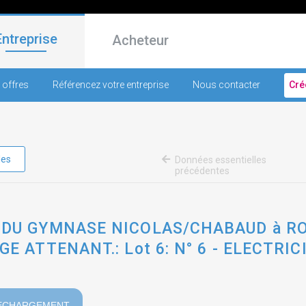
Entreprise
Acheteur
 offres
Référencez votre entreprise
Nous contacter
Cré
les
Données essentielles
précédentes
 DU GYMNASE NICOLAS/CHABAUD à R
E ATTENANT.: Lot 6: N° 6 - ELECTRI
ECHARGEMENT