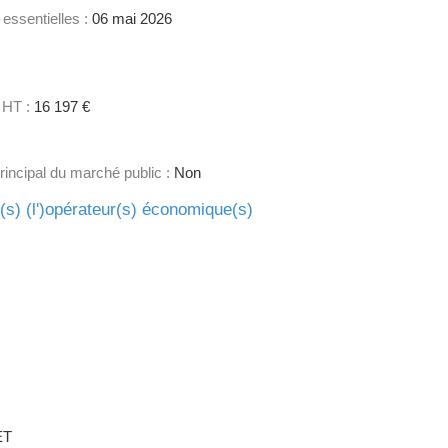
 essentielles :
06 mai 2026
 HT :
16 197 €
principal du marché public :
Non
e(s) (l')opérateur(s) économique(s)
1
ET