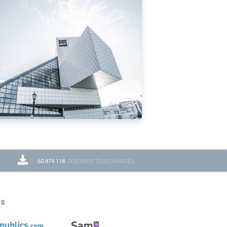
60 874 118
DOSSIERS TÉLÉCHARGÉS
ns