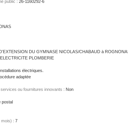
é public :
26-1160292-6
NONAS
D'EXTENSION DU GYMNASE NICOLAS/CHABAUD à ROGNONAS 
 - ELECTRICITE PLOMBERIE
stallations électriques.
océdure adaptée
services ou fournitures innovants :
Non
 postal
S
 mois) :
7