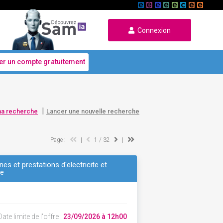
Connexion
er un compte gratuitement
|
ma recherche
Lancer une nouvelle recherche
Page :
|
1
/ 32
|
s et prestations d'electricite et
ne
ate limite de l'offre :
23/09/2026 à 12h00