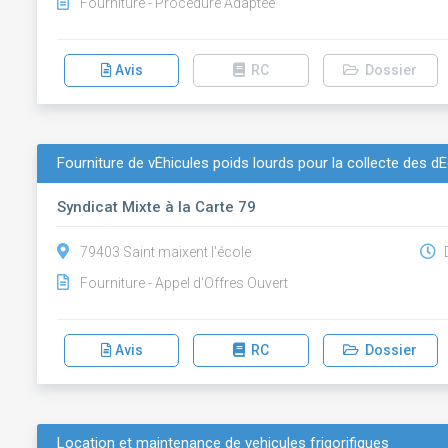
Fourniture - Procédure Adaptée
Avis
RC
Dossier
Fourniture de vÉhicules poids lourds pour la collecte des 
Syndicat Mixte à la Carte 79
79403 Saint maixent l'école
D
Fourniture - Appel d'Offres Ouvert
Avis
RC
Dossier
Location et maintenance de vehicules frigorifiques