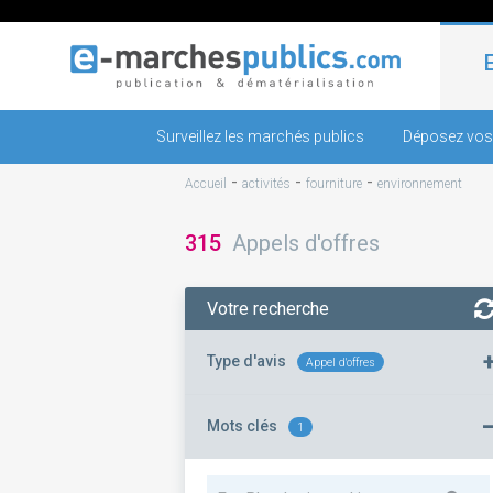
Surveillez les marchés publics
Déposez vos
-
-
-
Accueil
activités
fourniture
environnement
315
Appels d'offres
Votre recherche
Type d'avis
Appel d'offres
Mots clés
1