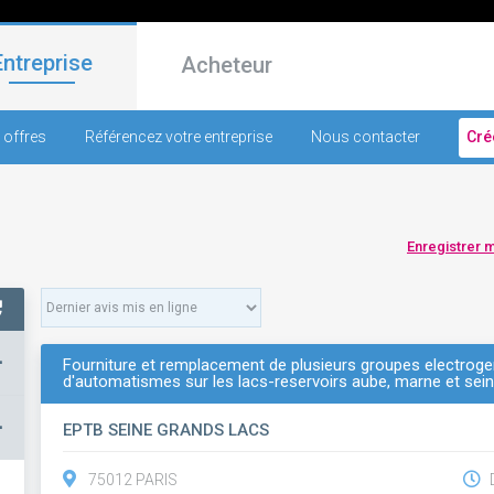
Entreprise
Acheteur
 offres
Référencez votre entreprise
Nous contacter
Cré
Enregistrer 
+
Fourniture et remplacement de plusieurs groupes electrogene
d'automatismes sur les lacs-reservoirs aube, marne et sei
–
EPTB SEINE GRANDS LACS
75012 PARIS
D