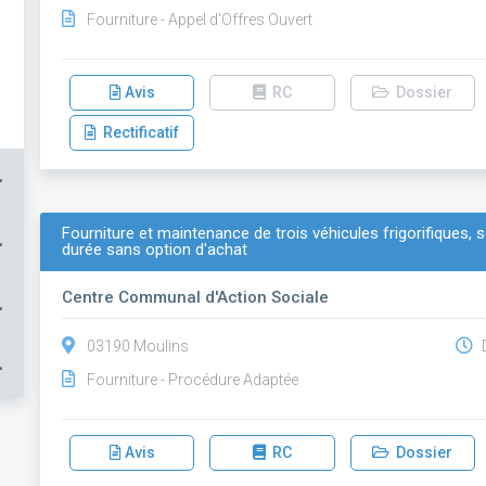
Fourniture - Appel d'Offres Ouvert
Avis
RC
Dossier
Rectificatif
+
Fourniture et maintenance de trois véhicules frigorifiques,
+
durée sans option d'achat
Centre Communal d'Action Sociale
+
03190 Moulins
D
+
Fourniture - Procédure Adaptée
Avis
RC
Dossier