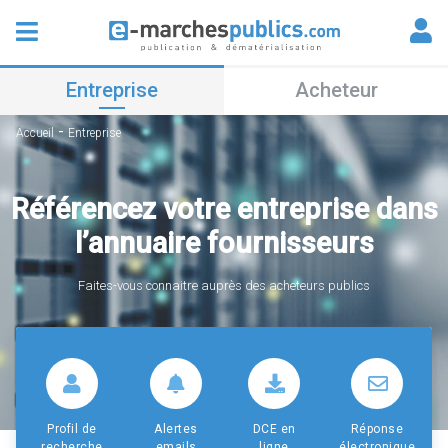
Entreprise
Acheteur
-
Accueil
Entreprise
Référencez votre entreprise dans
l’annuaire fournisseurs
Faites-vous connaitre auprès des acheteurs publics
Profil de
Alertes
DCE en
Réponse
recherche
emails
ligne
électronique