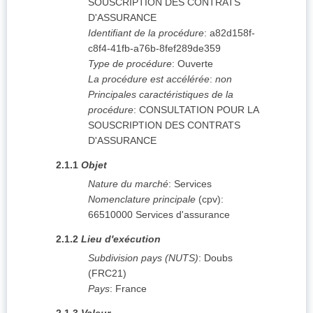
SOUSCRIPTION DES CONTRATS
D'ASSURANCE
Identifiant de la procédure
:
a82d158f-
c8f4-41fb-a76b-8fef289de359
Type de procédure
:
Ouverte
La procédure est accélérée
:
non
Principales caractéristiques de la
procédure
:
CONSULTATION POUR LA
SOUSCRIPTION DES CONTRATS
D'ASSURANCE
2.1.1
Objet
Nature du marché
:
Services
Nomenclature principale
(
cpv
):
66510000
Services d'assurance
2.1.2
Lieu d'exécution
Subdivision pays (NUTS)
:
Doubs
(
FRC21
)
Pays
:
France