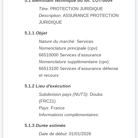
5.1
Identifiant technique du lot
:
LOT-0004
Titre
:
PROTECTION JURIDIQUE
Description
:
ASSURANCE PROTECTION
JURIDIQUE
5.1.1
Objet
Nature du marché
:
Services
Nomenclature principale
(
cpv
):
66510000
Services d'assurance
Nomenclature supplémentaire
(
cpv
):
66513100
Services d'assurance défense
et recours
5.1.2
Lieu d'exécution
Subdivision pays (NUTS)
:
Doubs
(
FRC21
)
Pays
:
France
Informations complémentaires
:
5.1.3
Durée estimée
Date de début
:
01/01/2026