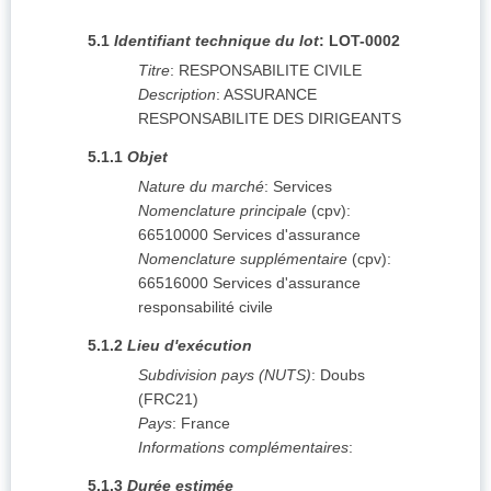
5.1
Identifiant technique du lot
:
LOT-0002
Titre
:
RESPONSABILITE CIVILE
Description
:
ASSURANCE
RESPONSABILITE DES DIRIGEANTS
5.1.1
Objet
Nature du marché
:
Services
Nomenclature principale
(
cpv
):
66510000
Services d'assurance
Nomenclature supplémentaire
(
cpv
):
66516000
Services d'assurance
responsabilité civile
5.1.2
Lieu d'exécution
Subdivision pays (NUTS)
:
Doubs
(
FRC21
)
Pays
:
France
Informations complémentaires
:
5.1.3
Durée estimée