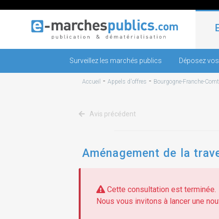
Surveillez les marchés publics
Déposez vos
-
-
Accueil
Appels d'offres
Bourgogne-Franche-Comt
Avis précédent
Aménagement de la traver
Cette consultation est terminée.
Nous vous invitons à lancer une nouv