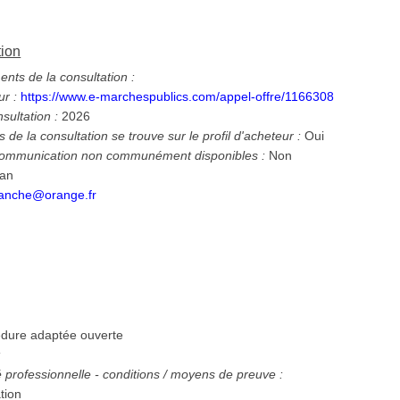
tion
ts de la consultation :
ur :
https://www.e-marchespublics.com/appel-offre/1166308
nsultation :
2026
 de la consultation se trouve sur le profil d'acheteur :
Oui
 communication non communément disponibles :
Non
ean
anche@orange.fr
dure adaptée ouverte
:
té professionnelle - conditions / moyens de preuve :
tion