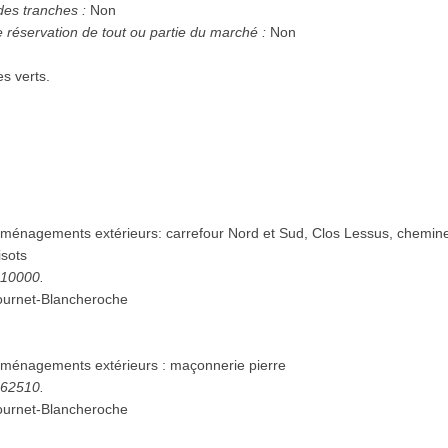
des tranches :
Non
e réservation de tout ou partie du marché :
Non
s verts.
ménagements extérieurs: carrefour Nord et Sud, Clos Lessus, chemin
isots
5110000.
urnet-Blancheroche
ménagements extérieurs : maçonnerie pierre
5262510.
urnet-Blancheroche