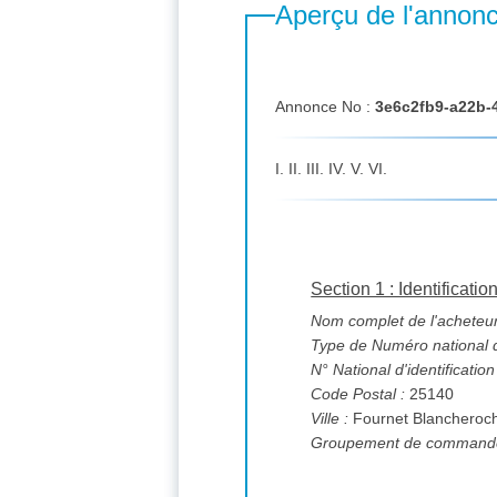
Aperçu de l'annon
Annonce No :
3e6c2fb9-a22b-
I. II. III. IV. V. VI.
Section 1 : Identificatio
Nom complet de l'acheteur
Type de Numéro national d'
N° National d'identification
Code Postal :
25140
Ville :
Fournet Blancheroc
Groupement de commande