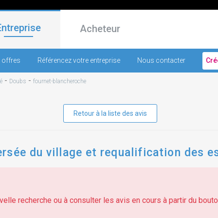
Entreprise
Acheteur
 offres
Référencez votre entreprise
Nous contacter
Cré
-
-
é
Doubs
fournet-blancheroche
Retour à la liste des avis
sée du village et requalification des e
elle recherche ou à consulter les avis en cours à partir du bouton