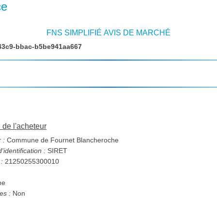
ce
FNS SIMPLIFIÉ AVIS DE MARCHÉ
43c9-bbac-b5be941aa667
n de l'acheteur
 :
Commune de Fournet Blancheroche
identification :
SIRET
 :
21250255300010
he
s :
Non