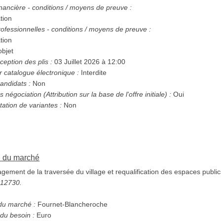
nancière - conditions / moyens de preuve :
tion
ofessionnelles - conditions / moyens de preuve :
tion
bjet
ception des plis :
03 Juillet 2026 à 12:00
r catalogue électronique :
Interdite
andidats :
Non
Possibilité d'attribution sans négociation (Attribution sur la base de l'offre initiale) :
Oui
tation de variantes :
Non
on du marché
ment de la traversée du village et requalification des espaces public
5112730.
 du marché :
Fournet-Blancheroche
du besoin :
Euro