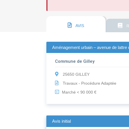
AVIS
R
Aménagement urbain – avenue de lattre de 
Commune de Gilley
25650 GILLEY
Travaux - Procédure Adaptée
Marché < 90 000 €
€
Avis initial