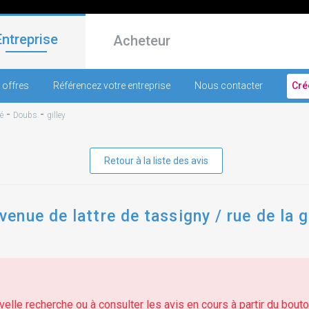
Entreprise
Acheteur
 offres
Référencez votre entreprise
Nous contacter
Cré
-
-
é
Doubs
gilley
Retour à la liste des avis
nue de lattre de tassigny / rue de la ga
elle recherche ou à consulter les avis en cours à partir du bouton