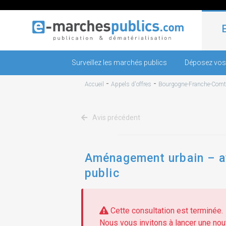
Surveillez les marchés publics
Déposez vos
-
-
Accueil
Appels d'offres
Bourgogne-Franche-Comt
Avis précédent
Aménagement urbain – ave
public
Cette consultation est terminée.
Nous vous invitons à lancer une nouv