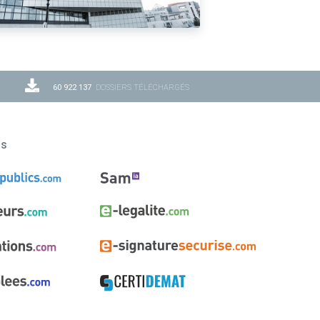
60 922 137
DOSSIERS TÉLÉCHARGÉS
ns