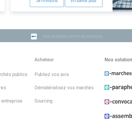
Je m'inscris
En savoir plus
VOIR L'AUDIENCE CERTIFIÉE ACPM-OJD
Acheteur
Nos solutio
archés publics
Publiez vos avis
res
Dématérialisez vos marchés
 entreprise
Sourcing