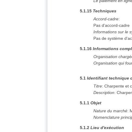
Le paiement en ligne 
5.1.15
Techniques
Accord-cadre
:
Pas d'accord-cadre
Informations sur le 
Pas de système d'ac
5.1.16
Informations compl
Organisation chargé
Organisation qui fou
5.1
Identifiant technique 
Titre
:
Charpente et 
Description
:
Charpen
5.1.1
Objet
Nature du marché
:
M
Nomenclature princi
5.1.2
Lieu d'exécution