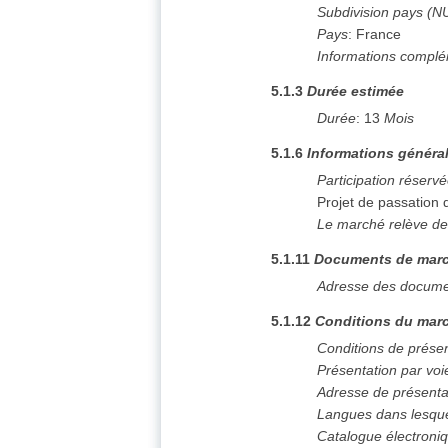
Subdivision pays (N
Pays
:
France
Informations complé
5.1.3
Durée estimée
Durée
:
13
Mois
5.1.6
Informations généra
Participation réserv
Projet de passation
Le marché relève de
5.1.11
Documents de mar
Adresse des docume
5.1.12
Conditions du marc
Conditions de prése
Présentation par voi
Adresse de présenta
Langues dans lesque
Catalogue électroni