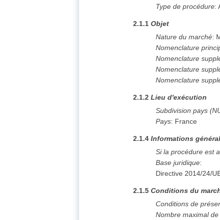
Type de procédure
:
2.1.1
Objet
Nature du marché
:
M
Nomenclature princi
Nomenclature suppl
Nomenclature suppl
Nomenclature suppl
2.1.2
Lieu d'exécution
Subdivision pays (N
Pays
:
France
2.1.4
Informations généra
Si la procédure est 
Base juridique
:
Directive 2014/24/U
2.1.5
Conditions du march
Conditions de prése
Nombre maximal de l