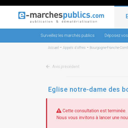
Surveillez les marchés publics
Déposez vos
-
-
Accueil
Appels d'offres
Bourgogne-Franche-Comt
Avis précédent
Eglise notre-dame des bo
Cette consultation est terminée.
Nous vous invitons à lancer une nouv