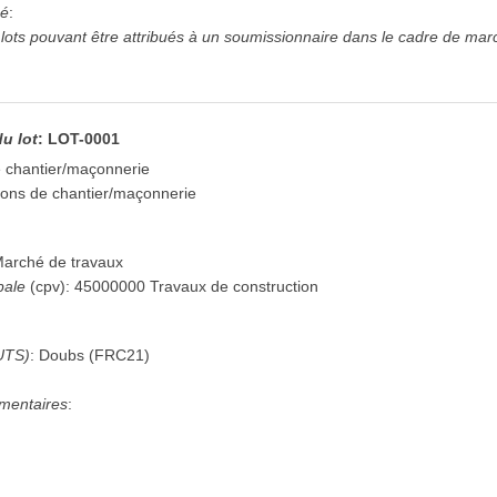
hé
:
ots pouvant être attribués à un soumissionnaire dans le cadre de mar
du lot
:
LOT-0001
de chantier/maçonnerie
tions de chantier/maçonnerie
arché de travaux
pale
(
cpv
):
45000000
Travaux de construction
UTS)
:
Doubs
(
FRC21
)
mentaires
: