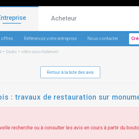
Entreprise
Acheteur
 offres
Référencez votre entreprise
Nous contacter
Cré
-
-
é
Doubs
villers-sous-chalamont
Retour à la liste des avis
is : travaux de restauration sur monum
elle recherche ou à consulter les avis en cours à partir du bouton