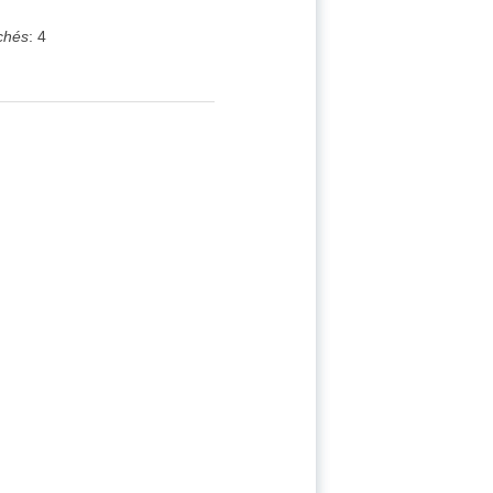
chés
:
4