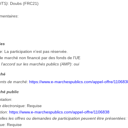
UTS)
:
Doubs
(
FRC21
)
mentaires
:
les
ée
:
La participation n'est pas réservée.
 de marché non financé par des fonds de l'UE
 l'accord sur les marchés publics (AMP)
:
oui
ché
nts de marché
:
https://www.e-marchespublics.com/appel-offre/110683
hé public
ntation
:
e électronique
:
Requise
tion
:
https://www.e-marchespublics.com/appel-offre/1106838
lles les offres ou demandes de participation peuvent être présentées
:
que
:
Requise