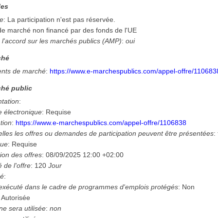
les
ée
:
La participation n'est pas réservée.
 de marché non financé par des fonds de l'UE
 l'accord sur les marchés publics (AMP)
:
oui
ché
nts de marché
:
https://www.e-marchespublics.com/appel-offre/110683
hé public
ntation
:
e électronique
:
Requise
tion
:
https://www.e-marchespublics.com/appel-offre/1106838
lles les offres ou demandes de participation peuvent être présentées
:
que
:
Requise
ion des offres
:
08/09/2025
12:00 +02:00
é de l'offre
:
120
Jour
hé
:
 exécuté dans le cadre de programmes d'emplois protégés
:
Non
:
Autorisée
e sera utilisée
:
non