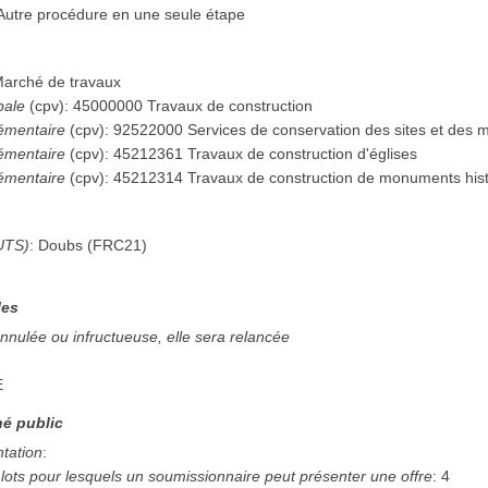
Autre procédure en une seule étape
arché de travaux
pale
(
cpv
):
45000000
Travaux de construction
émentaire
(
cpv
):
92522000
Services de conservation des sites et des
émentaire
(
cpv
):
45212361
Travaux de construction d'églises
émentaire
(
cpv
):
45212314
Travaux de construction de monuments his
UTS)
:
Doubs
(
FRC21
)
les
annulée ou infructueuse, elle sera relancée
E
é public
ntation
:
ots pour lesquels un soumissionnaire peut présenter une offre
:
4