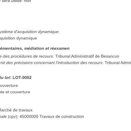
sera utilisé
:
non
système d'acquisition dynamique
:
quisition dynamique
émentaires, médiation et réexamen
e des procédures de recours
:
Tribunal Administratif de Besancon
rnit des précisions concernant l'introduction des recours
:
Tribunal Admi
du lot
:
LOT-0002
couverture
te et couverture
arché de travaux
pale
(
cpv
):
45000000
Travaux de construction