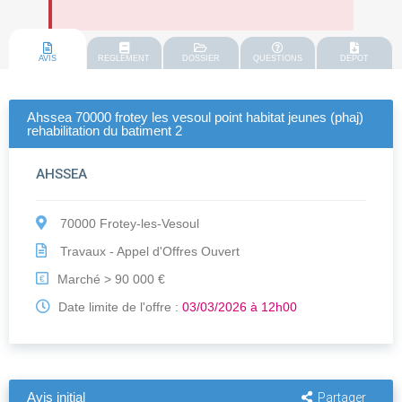
AVIS
REGLEMENT
DOSSIER
QUESTIONS
DEPOT
Ahssea 70000 frotey les vesoul point habitat jeunes (phaj)
rehabilitation du batiment 2
AHSSEA
70000 Frotey-les-Vesoul
Travaux - Appel d'Offres Ouvert
Marché > 90 000 €
€
Date limite de l'offre :
03/03/2026 à 12h00
Avis initial
Partager