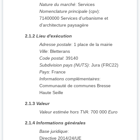
Nature du marché
:
Services
Nomenclature principale
(
cpv
):
71400000
Services d'urbanisme et
d'architecture paysagère
2.1.2
Lieu d'exécution
Adresse postale
:
1 place de la mairie
Ville
:
Bletterans
Code postal
:
39140
Subdivision pays (NUTS)
:
Jura
(
FRC22
)
Pays
:
France
Informations complémentaires
:
Communauté de communes Bresse
Haute Seille
2.1.3
Valeur
Valeur estimée hors TVA
:
700 000
Euro
2.1.4
Informations générales
Base juridique
:
Directive 2014/24/UE