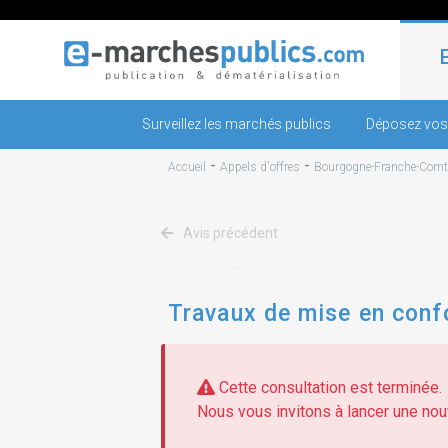
Surveillez les marchés publics
Déposez vos
-
-
Accueil
Appels d'offres
Bourgogne-Franche-Comt
Avis précédent
Travaux de mise en confo
Cette consultation est terminée.
Nous vous invitons à lancer une nouv