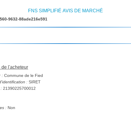
FNS SIMPLIFIÉ AVIS DE MARCHÉ
4560-9632-88ade216e591
n de l'acheteur
 :
Commune de le Fied
identification :
SIRET
 :
21390225700012
s :
Non