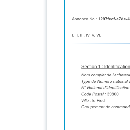
Annonce No :
1297fecf-e7de-
I. II. III. IV. V. VI.
Section 1 : Identificatio
Nom complet de l'acheteur
Type de Numéro national d'
N° National d'identification
Code Postal :
39800
Ville :
le Fied
Groupement de commande