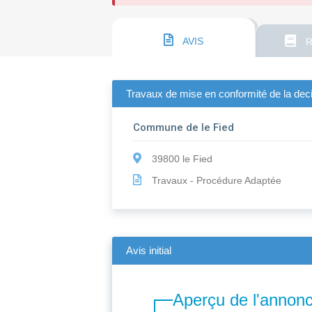
AVIS
R
Travaux de mise en conformité de la dec
Commune de le Fied
39800 le Fied
Travaux - Procédure Adaptée
Avis initial
Aperçu de l'annon