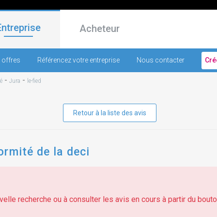
Entreprise
Acheteur
 offres
Référencez votre entreprise
Nous contacter
Cré
-
-
é
Jura
le-fied
Retour à la liste des avis
rmité de la deci
elle recherche ou à consulter les avis en cours à partir du bouton