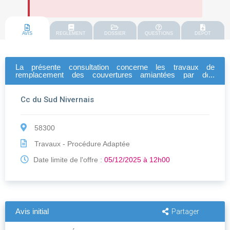
AVIS
REGLEMENT
DOSSIER
QUESTIONS
DEPOT
La présente consultation concerne les travaux de
remplacement des couvertures amiantées par des
couvertures en bacs acier secs, des bâtiments du stad
Cc du Sud Nivernais
58300
Travaux - Procédure Adaptée
Date limite de l'offre :
05/12/2025 à 12h00
Avis initial
Partager