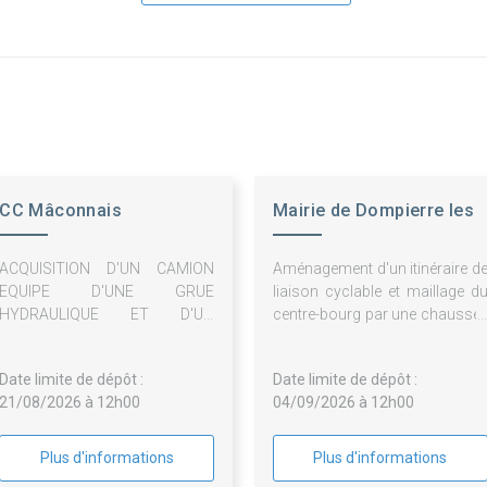
CC Mâconnais
Mairie de Dompierre les
Tournugeois
Ormes
ACQUISITION D'UN CAMION
Aménagement d'un itinéraire d
EQUIPE D'UNE GRUE
liaison cyclable et maillage d
HYDRAULIQUE ET D'UN
centre-bourg par une chaussé
POLYBENNE ET REPRISE DE
partagée (Zone 30 
L'ANCIEN VEHICULE DE LA
Pictogrammes) et sécurisatio
Date limite de dépôt :
Date limite de dépôt :
COLLECTIVITE
du cheminement piétonnier
21/08/2026 à 12h00
04/09/2026 à 12h00
Plus d'informations
Plus d'informations