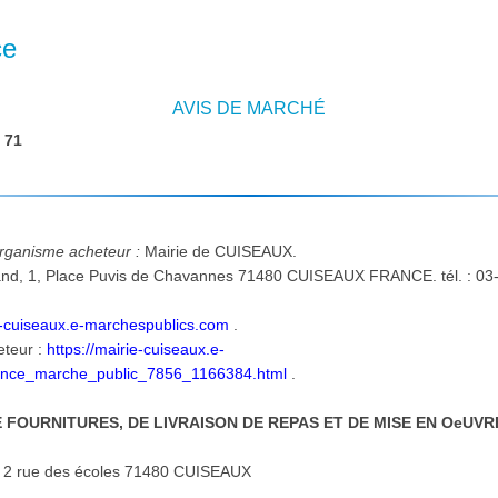
ce
AVIS DE MARCHÉ
:
71
'organisme acheteur :
Mairie de CUISEAUX.
ie-cuiseaux.e-marchespublics.com
.
eteur :
https://mairie-cuiseaux.e-
once_marche_public_7856_1166384.html
.
 FOURNITURES, DE LIVRAISON DE REPAS ET DE MISE EN OeUV
Lieu d'exécution et de livraison: 2 rue des écoles 71480 CUISEAUX