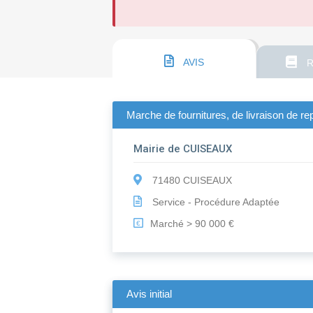
AVIS
R
Marche de fournitures, de livraison de re
Mairie de CUISEAUX
71480 CUISEAUX
Service - Procédure Adaptée
Marché > 90 000 €
€
Avis initial