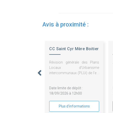
Avis à proximité :
CC Saint Cyr Mère Boitier
Révision générale des Plans
Locaux d'Urbanisme
intercommunaux (PLUi) de l'ex-
Communauté de communes
de Matour et sa Région et de
Date limite de dépôt :
l'ex-Communauté de
18/09/2026 à 12h00
communes du Mâconnais
Charolais permettant
l'élaboration d'un PLUi unique
Plus d'informations
que le territoire de la