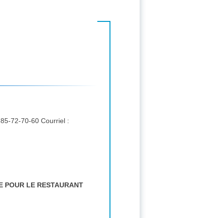
Correspondant : RODOT Bertrand, 1, Place Puvis de Chavannes 71480 CUISEAUX FRANCE. tél. : 03-85-72-70-60 Courriel :
RE POUR LE RESTAURANT