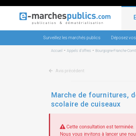
Surveillez les marchés publics
Déposez vos
-
-
Accueil
Appels d'offres
Bourgogne-Franche-Comt
Avis précédent
Marche de fournitures, d
scolaire de cuiseaux
Cette consultation est terminée.
Nous vous invitons à lancer une nouv