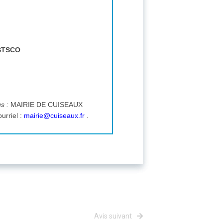
STSCO
us :
MAIRIE DE CUISEAUX
vis de Chavannes 71480 CUISEAUX , tél. : 0385760330 , courriel :
mairie@cuiseaux.fr
.
Avis suivant