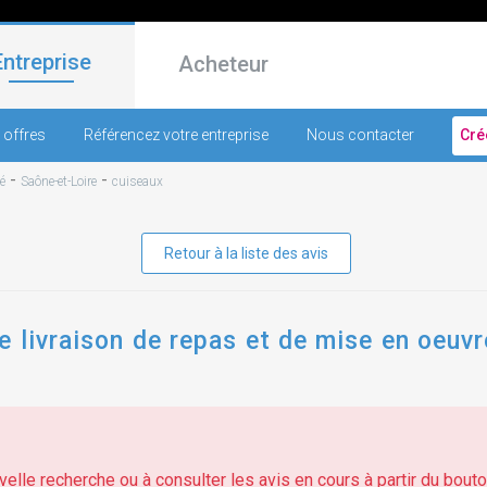
Entreprise
Acheteur
 offres
Référencez votre entreprise
Nous contacter
Cré
-
-
é
Saône-et-Loire
cuiseaux
Retour à la liste des avis
e livraison de repas et de mise en oeuvr
elle recherche ou à consulter les avis en cours à partir du bouton