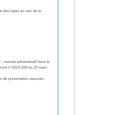
vre des repas au sein de la
Modalités essentielles de financement et de paiement et/ou références aux textes qui les réglementent :
mandat administratif dans le
 (décret n°2013-269 du 29 mars
ts de présentation associés.