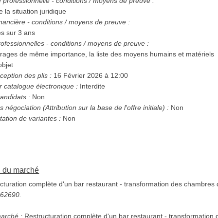
té professionnelle - conditions / moyens de preuve :
 la situation juridique
nancière - conditions / moyens de preuve :
res sur 3 ans
ofessionnelles - conditions / moyens de preuve :
vrages de même importance, la liste des moyens humains et matériels
bjet
ception des plis :
16 Février 2026 à 12:00
r catalogue électronique :
Interdite
andidats :
Non
Possibilité d'attribution sans négociation (Attribution sur la base de l'offre initiale) :
Non
tation de variantes :
Non
on du marché
turation complète d'un bar restaurant - transformation des chambres d
5262690.
marché :
Restructuration complète d'un bar restaurant - transformation