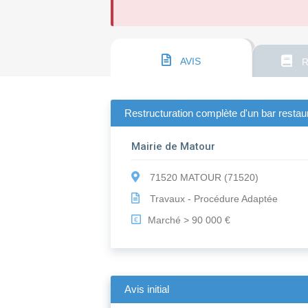
AVIS
R
Restructuration complète d'un bar restau
Mairie de Matour
71520 MATOUR (71520)
Travaux - Procédure Adaptée
Marché > 90 000 €
€
Avis initial