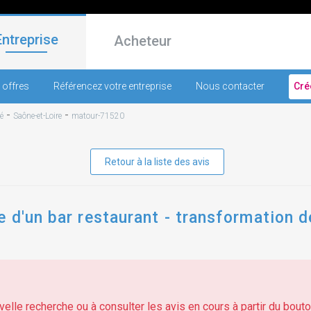
Entreprise
Acheteur
 offres
Référencez votre entreprise
Nous contacter
Cré
-
-
é
Saône-et-Loire
matour-71520
Retour à la liste des avis
 d'un bar restaurant - transformation 
elle recherche ou à consulter les avis en cours à partir du bouton