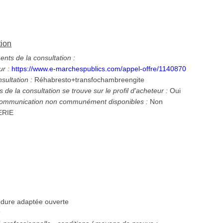
tion
ts de la consultation :
ur :
https://www.e-marchespublics.com/appel-offre/1140870
nsultation :
Réhabresto+transfochambreengite
 de la consultation se trouve sur le profil d'acheteur :
Oui
 communication non communément disponibles :
Non
ERIE
dure adaptée ouverte
: