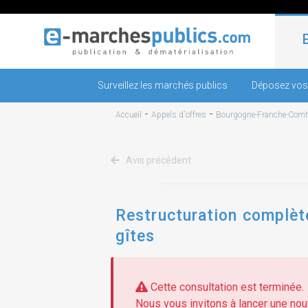
Surveillez les marchés publics
Déposez vos
-
-
Accueil
Appels d'offres
Bourgogne-Franche-Comt
Avis précédent
Restructuration complète
gîtes
Cette consultation est terminée.
Nous vous invitons à lancer une nouv