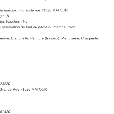
 du marché :
7 grande rue 71520 MATOUR
) :
18
des tranches :
Non
e réservation de tout ou partie du marché :
Non
oeuvre, Etanchéité, Peinture (travaux), Menuiserie, Charpente.
5223220.
7 Grande Rue 71520 MATOUR
5261420.