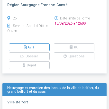
Région Bourgogne Franche-Comté
25
Date limite de l'offre :
15/09/2026 à 12h00
Service - Appel d'Offres
Ouvert
Avis
RC
Dossier
Questions
Dépôt
Nettoyage et entretien des locaux de la ville de belfort, du
grand belfort et du ccas
Ville Belfort