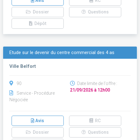
Avis
RC
Dossier
Questions
Dépôt
Etude sur le devenir du centre commercial des 4 as
Ville Belfort
90
Date limite de l'offre :
21/09/2026 à 12h00
Service - Procédure
Négociée
Avis
RC
Dossier
Questions