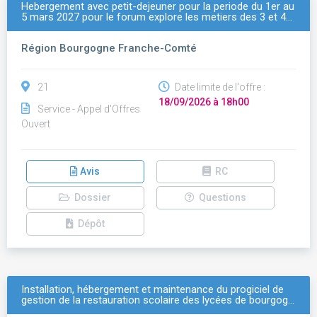
Hebergement avec petit-dejeuner pour la periode du 1er au
5 mars 2027 pour le forum explore les metiers des 3 et 4…
Région Bourgogne Franche-Comté
21
Date limite de l'offre :
18/09/2026 à 18h00
Service - Appel d'Offres
Ouvert
Avis
RC
Dossier
Questions
Dépôt
Installation, hébergement et maintenance du progiciel de
gestion de la restauration scolaire des lycées de bourgog…