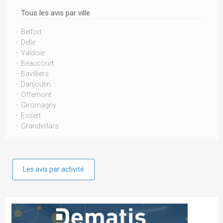
Tous les avis par ville
Belfort
Delle
Valdoie
Beaucourt
Bavilliers
Danjoutin
Offemont
Giromagny
Essert
Grandvillars
Les avis par activité