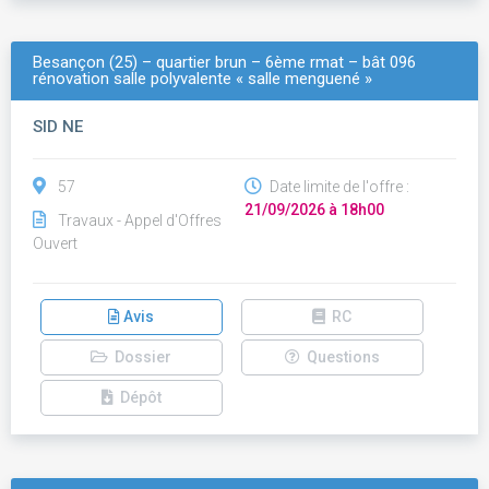
Besançon (25) – quartier brun – 6ème rmat – bât 096
rénovation salle polyvalente « salle menguené »
SID NE
57
Date limite de l'offre :
21/09/2026 à 18h00
Travaux - Appel d'Offres
Ouvert
Avis
RC
Dossier
Questions
Dépôt