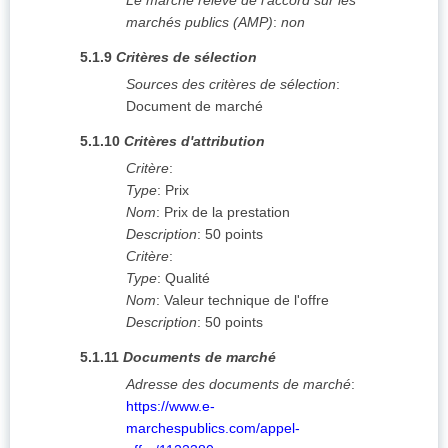
Le marché relève de l'accord sur les
marchés publics (AMP)
:
non
5.1.9
Critères de sélection
Sources des critères de sélection
:
Document de marché
5.1.10
Critères d'attribution
Critère
:
Type
:
Prix
Nom
:
Prix de la prestation
Description
:
50 points
Critère
:
Type
:
Qualité
Nom
:
Valeur technique de l'offre
Description
:
50 points
5.1.11
Documents de marché
Adresse des documents de marché
:
https://www.e-
marchespublics.com/appel-