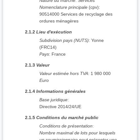
Nature du marché
:
Services
Nomenclature principale
(
cpv
):
90514000
Services de recyclage des
ordures ménagères
2.1.2
Lieu d'exécution
Subdivision pays (NUTS)
:
Yonne
(
FRC14
)
Pays
:
France
2.1.3
Valeur
Valeur estimée hors TVA
:
1 980 000
Euro
2.1.4
Informations générales
Base juridique
:
Directive 2014/24/UE
2.1.5
Conditions du marché public
Conditions de présentation
:
Nombre maximal de lots pour lesquels
un soumissionnaire peut présenter une