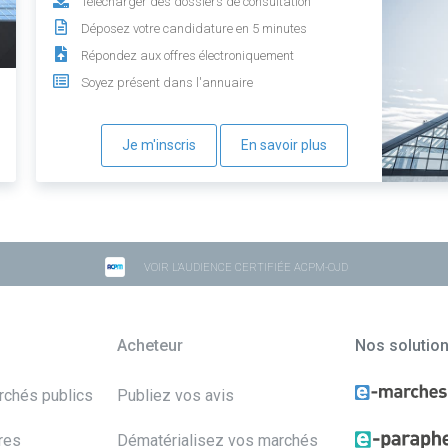
Télécharger des dossiers de consultation
Déposez votre candidature en 5 minutes
Répondez aux offres électroniquement
Soyez présent dans l'annuaire
Je m'inscris
En savoir plus
VOIR L'AUDIENCE CERTIFIÉE ACPM-OJD
Acheteur
Nos solutio
archés publics
Publiez vos avis
res
Dématérialisez vos marchés