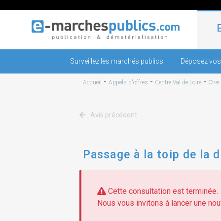
Surveillez les marchés publics
Déposez vos
-
-
-
Accueil
Appels d'offres
Centre-Val de Loire
Cher
Avis précédent
Passage à la toip de la 
Cette consultation est terminée.
Nous vous invitons à lancer une nouv