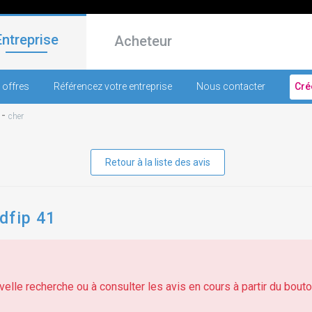
Entreprise
Acheteur
 offres
Référencez votre entreprise
Nous contacter
Cré
-
cher
Retour à la liste des avis
ddfip 41
elle recherche ou à consulter les avis en cours à partir du bouton