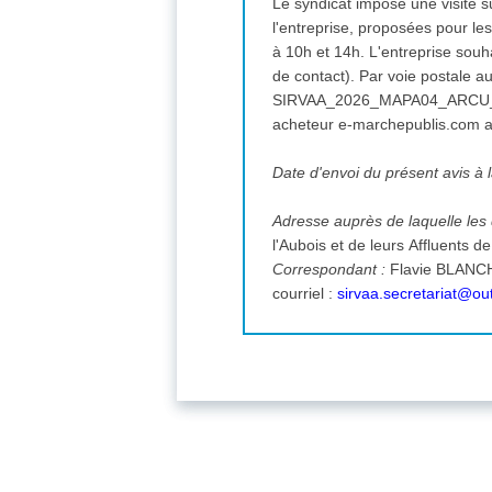
Le syndicat impose une visite s
l'entreprise, proposées pour le
à 10h et 14h. L'entreprise souha
de contact). Par voie postale au 8 rue de l'Eglise - 18140 PRECY. La mention "CONSULTATION
SIRVAA_2026_MAPA04_ARCU_311_215 - NE PAS
acheteur e-marchepublis.com a
Date d'envoi du présent avis à l
Adresse auprès de laquelle le
l'Aubois et de leurs Affluents de 
Correspondant :
Flavie BLANCHETON - Charg
courriel :
sirvaa.secretariat@out