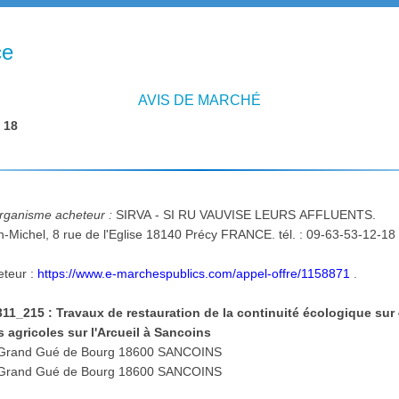
ce
AVIS DE MARCHÉ
:
18
'organisme acheteur :
SIRVA - SI RU VAUVISE LEURS AFFLUENTS.
eteur :
https://www.e-marchespublics.com/appel-offre/1158871
.
_215 : Travaux de restauration de la continuité écologique sur 
 agricoles sur l'Arcueil à Sancoins
Lieu d'exécution : Domaine du Grand Gué de Bourg 18600 SANCOINS
Lieu de livraison : Domaine du Grand Gué de Bourg 18600 SANCOINS