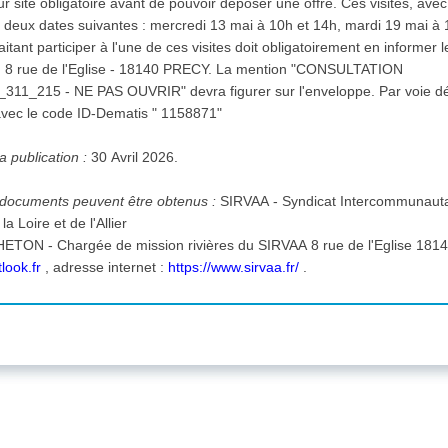
ur site obligatoire avant de pouvoir déposer une offre. Ces visites, ave
s deux dates suivantes : mercredi 13 mai à 10h et 14h, mardi 19 mai à 
itant participer à l'une de ces visites doit obligatoirement en informer
 OUVRIR" devra figurer sur l'enveloppe. Par voie dématérialisée sur le profil
vec le code ID-Dematis " 1158871"
a publication :
30 Avril 2026.
s documents peuvent être obtenus :
SIRVAA - Syndicat Intercommunautai
la Loire et de l'Allier
ée de mission rivières du SIRVAA 8 rue de l'Eglise 18140 PRECY , tél. : 0963531218 ,
look.fr
, adresse internet :
https://www.sirvaa.fr/
.