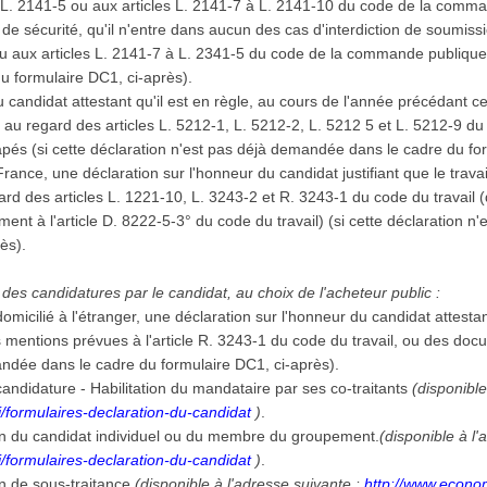
à L. 2141-5 ou aux articles L. 2141-7 à L. 2141-10 du code de la comma
e sécurité, qu'il n'entre dans aucun des cas d'interdiction de soumiss
ou aux articles L. 2141-7 à L. 2341-5 du code de la commande publique (
u formulaire DC1, ci-après).
 candidat attestant qu'il est en règle, au cours de l'année précédant ce
, au regard des articles L. 5212-1, L. 5212-2, L. 5212 5 et L. 5212-9 du
capés (si cette déclaration n'est pas déjà demandée dans le cadre du fo
 France, une déclaration sur l'honneur du candidat justifiant que le trava
d des articles L. 1221-10, L. 3243-2 et R. 3243-1 du code du travail (
ent à l'article D. 8222-5-3° du code du travail) (si cette déclaration 
rès).
des candidatures par le candidat, au choix de l'acheteur public :
domicilié à l'étranger, une déclaration sur l'honneur du candidat attestan
s mentions prévues à l'article R. 3243-1 du code du travail, ou des docu
andée dans le cadre du formulaire DC1, ci-après).
andidature - Habilitation du mandataire par ses co-traitants
(disponible
/formulaires-declaration-du-candidat
)
.
on du candidat individuel ou du membre du groupement.
(disponible à l'
/formulaires-declaration-du-candidat
)
.
n de sous-traitance.
(disponible à l'adresse suivante :
http://www.econom