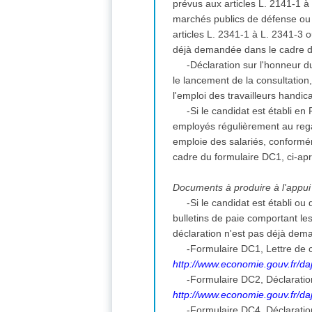
prévus aux articles L. 2141-1 
marchés publics de défense ou d
articles L. 2341-1 à L. 2341-3 
déjà demandée dans le cadre d
-Déclaration sur l'honneur du
le lancement de la consultation
l'emploi des travailleurs handi
-Si le candidat est établi en
employés régulièrement au regar
emploie des salariés, conformém
cadre du formulaire DC1, ci-ap
Documents à produire à l'appui 
-Si le candidat est établi ou 
bulletins de paie comportant le
déclaration n'est pas déjà dem
-Formulaire DC1, Lettre de c
http://www.economie.gouv.fr/daj
-Formulaire DC2, Déclarati
http://www.economie.gouv.fr/daj
-Formulaire DC4, Déclaratio