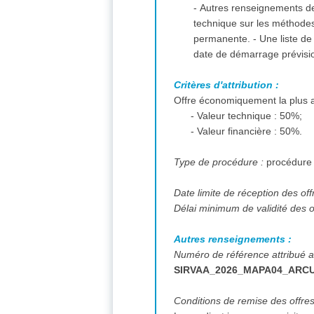
- Autres renseignements 
technique sur les méthodes qui sero
permanente. - Une liste de référence pour la réalisation de travaux similaires. - Le planning de réalisation du chantier avec sa
date de démarrage prévision
Critères d'attribution :
Offre économiquement la plus a
- Valeur technique : 50%;
- Valeur financière : 50%.
Type de procédure :
procédure
Date limite de réception des off
Délai minimum de validité des o
Autres renseignements :
Numéro de référence attribué au 
SIRVAA_2026_MAPA04_ARCU
Conditions de remise des offre