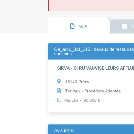
AVIS
R
Ga_arcu_311_215 : travaux de restauration
sancoins
SIRVA - SI RU VAUVISE LEURS AFFL
18140 Précy
Travaux - Procédure Adaptée
Marché < 90 000 €
€
Avis initial