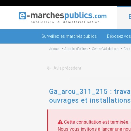
Surveillez les marchés publics
Déposez vos
-
-
-
Accueil
Appels d'offres
Centre-Val de Loire
Cher
Avis précédent
Ga_arcu_311_215 : travau
ouvrages et installation
Cette consultation est terminée.
Nous vous invitons à lancer une nouv