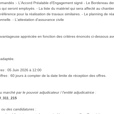
demandés :
- L'Accord Préalable d'Engagement signé - Le Bordereau des Prix Unit
nt employés. - La liste du matériel qui sera affecté au chantier. - La composition de l'équi
nelle. - L'attestation d'assurance civile
vantageuse appréciée en fonction des critères énoncés ci-dessous av
 adaptée.
res :
05 Juin 2026 à 12:00
ffres :
60 jours à compter de la date limite de réception des offres.
marché par le pouvoir adjudicateur / l'entité adjudicatrice :
_311_215
s ou des candidatures :