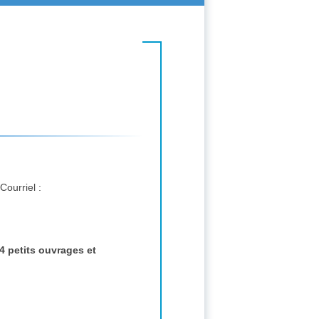
Correspondant : GARNIER Jean-Michel, 8 rue de l'Eglise 18140 Précy FRANCE. tél. : 09-63-53-12-18 Courriel :
4 petits ouvrages et