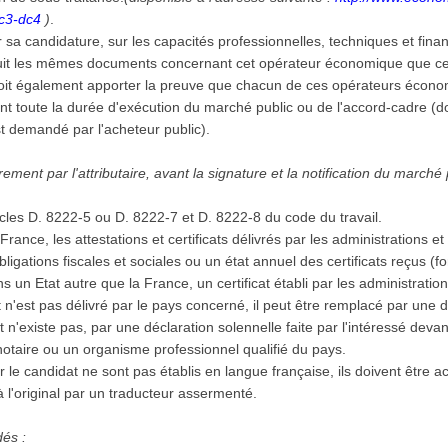
dc3-dc4
)
.
er sa candidature, sur les capacités professionnelles, techniques et fina
uit les mêmes documents concernant cet opérateur économique que ceux
 doit également apporter la preuve que chacun de ces opérateurs écono
t toute la durée d'exécution du marché public ou de l'accord-cadre (
est demandé par l'acheteur public).
ment par l'attributaire, avant la signature et la notification du marché
icles D. 8222-5 ou D. 8222-7 et D. 8222-8 du code du travail.
 en France, les attestations et certificats délivrés par les administration
 obligations fiscales et sociales ou un état annuel des certificats reçus 
 dans un Etat autre que la France, un certificat établi par les administrat
cat n'est pas délivré par le pays concerné, il peut être remplacé par une
n'existe pas, par une déclaration solennelle faite par l'intéressé devant 
notaire ou un organisme professionnel qualifié du pays.
r le candidat ne sont pas établis en langue française, ils doivent être
à l'original par un traducteur assermenté.
dés :