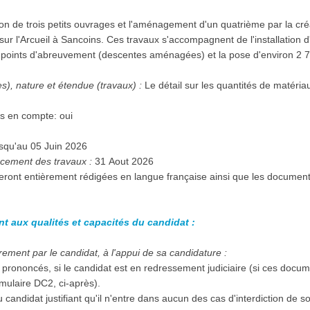
:
ion de trois petits ouvrages et l'aménagement d'un quatrième par la cr
r l'Arcueil à Sancoins. Ces travaux s'accompagnent de l'installation 
 points d'abreuvement (descentes aménagées) et la pose d'environ 2 7
es), nature et étendue (travaux) :
Le détail sur les quantités de matéria
Des variantes seront-elles prises en compte: oui
 du 01 Mai 2026 et jusqu'au 05 Juin 2026
cement des travaux :
31 Aout 2026
seront entièrement rédigées en langue française ainsi que les documen
nt aux qualités et capacités du candidat :
ement par le candidat, à l'appui de sa candidature :
prononcés, si le candidat est en redressement judiciaire (si ces docu
mulaire DC2, ci-après).
 candidat justifiant qu'il n'entre dans aucun des cas d'interdiction de 