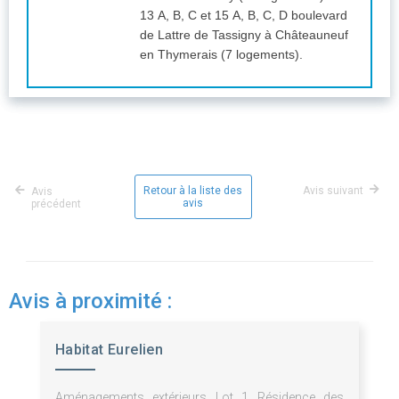
13 A, B, C et 15 A, B, C, D boulevard
de Lattre de Tassigny à Châteauneuf
en Thymerais (7 logements).
Retour à la liste des
Avis suivant
Avis
avis
précédent
Avis à proximité :
Habitat Eurelien
Aménagements extérieurs Lot 1 Résidence des