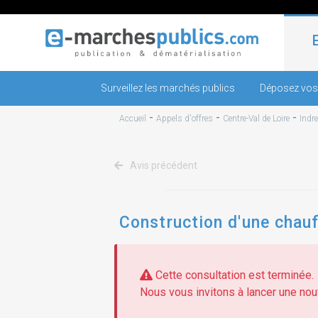
Surveillez les marchés publics
Déposez vos
-
-
-
Accueil
Appels d'offres
Centre-Val de Loire
Indre
Avis précédent
Construction d'une chauf
Cette consultation est terminée.
Nous vous invitons à lancer une nouv