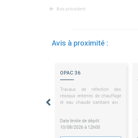
Avis précédent
Avis à proximité :
OPAC 36
Travaux de réfection des
réseaux enterrés de chauffage
et eau chaude sanitaire avec
remplacement de vannes de
barrage et/ou d'équilibrage sur
Date limite de dépôt :
les sites « beaulieu » et «
10/08/2026 à 12h00
tassigny » à châteauroux