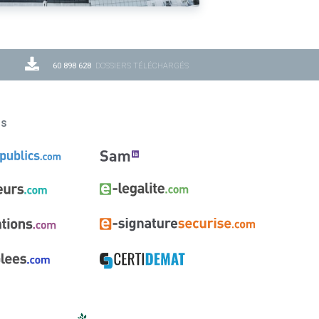
60 898 628
DOSSIERS TÉLÉCHARGÉS
ns