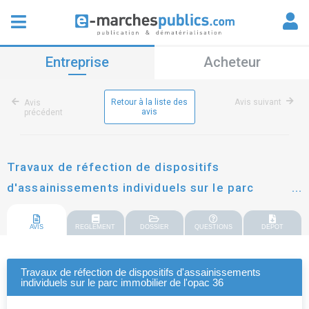
Entreprise
Acheteur
Retour à la liste des
Avis suivant
Avis
avis
précédent
Travaux de réfection de dispositifs
d'assainissements individuels sur le parc
immobilier de l'opac 36
AVIS
REGLEMENT
DOSSIER
QUESTIONS
DEPOT
Travaux de réfection de dispositifs d'assainissements
individuels sur le parc immobilier de l'opac 36