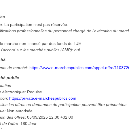
les
ée
:
La participation n'est pas réservée.
ifications professionnelles du personnel chargé de l'exécution du mar
e
 de marché non financé par des fonds de l'UE
 l'accord sur les marchés publics (AMP)
:
oui
ché
nts de marché
:
https://www.e-marchespublics.com/appel-offre/110372
hé public
ntation
:
e électronique
:
Requise
tion
:
https://private.e-marchespublics.com
lles les offres ou demandes de participation peuvent être présentées
:
que
:
Non autorisée
ion des offres
:
05/09/2025
12:00 +02:00
é de l'offre
:
180
Jour