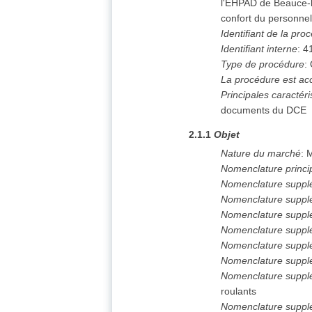
l'EHPAD de Beauce-la
confort du personnel 
Identifiant de la pro
Identifiant interne
:
4
Type de procédure
:
La procédure est ac
Principales caractér
documents du DCE
2.1.1
Objet
Nature du marché
:
M
Nomenclature princi
Nomenclature suppl
Nomenclature suppl
Nomenclature suppl
Nomenclature suppl
Nomenclature suppl
Nomenclature suppl
Nomenclature suppl
roulants
Nomenclature suppl