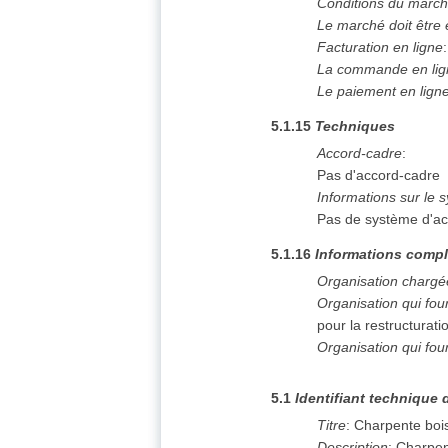
Conditions du marc
Le marché doit être
Facturation en ligne
La commande en lign
Le paiement en ligne 
5.1.15
Techniques
Accord-cadre
:
Pas d'accord-cadre
Informations sur le 
Pas de système d'ac
5.1.16
Informations compl
Organisation chargé
Organisation qui fo
pour la restructurat
Organisation qui fou
5.1
Identifiant technique 
Titre
:
Charpente bois
Description
:
Charpen