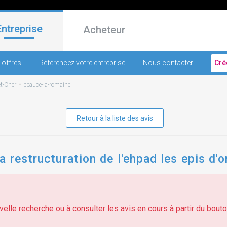
Entreprise
Acheteur
 offres
Référencez votre entreprise
Nous contacter
Cré
-
et-Cher
beauce-la-romaine
Retour à la liste des avis
a restructuration de l'ehpad les epis d'
elle recherche ou à consulter les avis en cours à partir du bouton