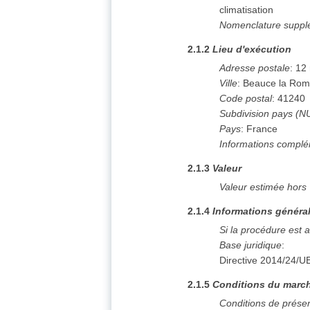
climatisation
Nomenclature suppl
2.1.2
Lieu d'exécution
Adresse postale
:
12 
Ville
:
Beauce la Rom
Code postal
:
41240
Subdivision pays (N
Pays
:
France
Informations complé
2.1.3
Valeur
Valeur estimée hors
2.1.4
Informations généra
Si la procédure est 
Base juridique
:
Directive 2014/24/U
2.1.5
Conditions du march
Conditions de prése