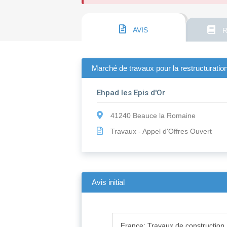
AVIS
R
Marché de travaux pour la restructuration
Ehpad les Epis d'Or
41240 Beauce la Romaine
Travaux - Appel d'Offres Ouvert
Avis initial
France: Travaux de construction