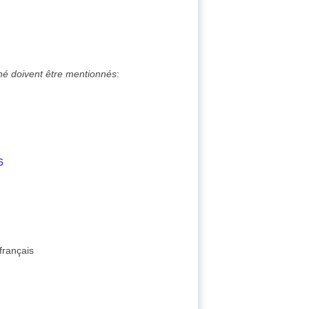
ché doivent être mentionnés
:
6
français