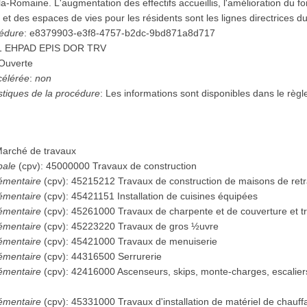
-Romaine. L'augmentation des effectifs accueillis, l'amélioration du f
et des espaces de vies pour les résidents sont les lignes directrices du
cédure
:
e8379903-e3f8-4757-b2dc-9bd871a8d717
1 EHPAD EPIS DOR TRV
Ouverte
célérée
:
non
istiques de la procédure
:
Les informations sont disponibles dans le règl
arché de travaux
pale
(
cpv
):
45000000
Travaux de construction
émentaire
(
cpv
):
45215212
Travaux de construction de maisons de retr
émentaire
(
cpv
):
45421151
Installation de cuisines équipées
émentaire
(
cpv
):
45261000
Travaux de charpente et de couverture et 
émentaire
(
cpv
):
45223220
Travaux de gros ½uvre
émentaire
(
cpv
):
45421000
Travaux de menuiserie
émentaire
(
cpv
):
44316500
Serrurerie
émentaire
(
cpv
):
42416000
Ascenseurs, skips, monte-charges, escaliers
émentaire
(
cpv
):
45331000
Travaux d'installation de matériel de chauff