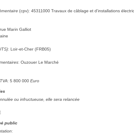
émentaire
(
cpv
):
45311000
Travaux de câblage et d'installations électr
rue Marin Galliot
aine
UTS)
:
Loir-et-Cher
(
FRB05
)
mentaires
:
Ouzouer Le Marché
 TVA
:
5 800 000
Euro
les
annulée ou infructueuse, elle sera relancée
E
é public
ntation
: