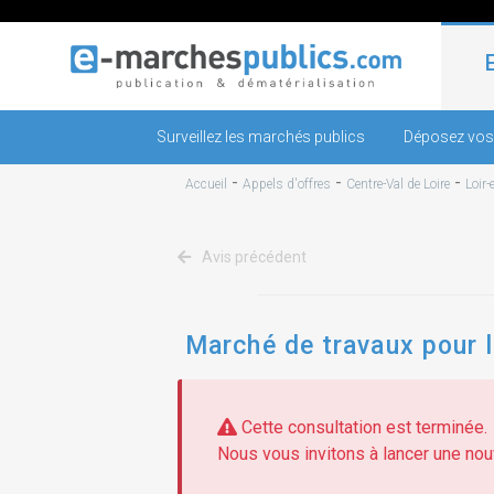
Surveillez les marchés publics
Déposez vos
-
-
-
Accueil
Appels d'offres
Centre-Val de Loire
Loir-
Avis précédent
Marché de travaux pour l
Cette consultation est terminée.
Nous vous invitons à lancer une nouv