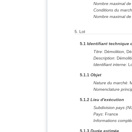
Nombre maximal de l
Conditions du marc
Nombre maximal de l
5.
Lot
5.1
Identifiant technique 
Titre
:
Démolition, D
Description
:
Démolit
Identifiant interne
:
L
5.1.1
Objet
Nature du marché
:
M
Nomenclature princi
5.1.2
Lieu d'exécution
Subdivision pays (N
Pays
:
France
Informations complé
5.1.3
Durée estimée