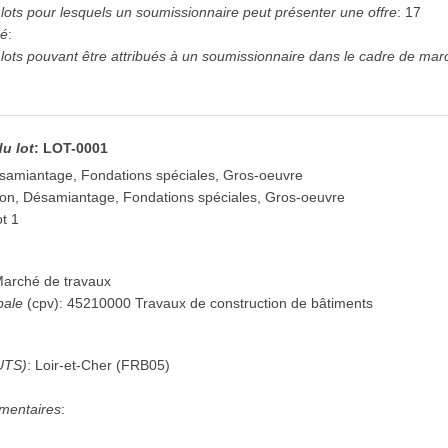
ots pour lesquels un soumissionnaire peut présenter une offre
:
17
hé
:
ots pouvant être attribués à un soumissionnaire dans le cadre de mar
du lot
:
LOT-0001
ésamiantage, Fondations spéciales, Gros-oeuvre
ion, Désamiantage, Fondations spéciales, Gros-oeuvre
ot 1
arché de travaux
pale
(
cpv
):
45210000
Travaux de construction de bâtiments
UTS)
:
Loir-et-Cher
(
FRB05
)
mentaires
: