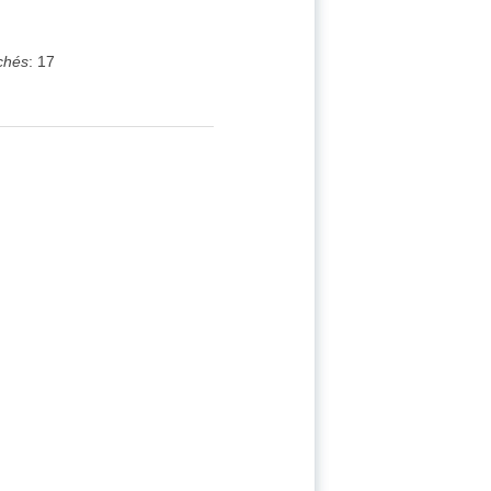
chés
:
17