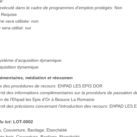
hé
:
 exécuté dans le cadre de programmes d'emplois protégés
:
Non
:
Requise
e sera utilisée
:
non
sera utilisé
:
oui
système d'acquisition dynamique
:
quisition dynamique
émentaires, médiation et réexamen
e des procédures de recours
:
EHPAD LES EPIS DOR
urnit des informations complémentaires sur la procédure de passation 
ion de l'Ehpad les Epis d'Or à Beauce La Romaine
rnit des précisions concernant l'introduction des recours
:
EHPAD LES E
du lot
:
LOT-0002
, Couverture, Bardage, Etanchéité
te bois, Couverture, Bardage, Etanchéité