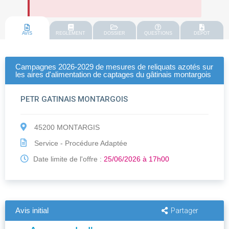
AVIS
REGLEMENT
DOSSIER
QUESTIONS
DEPOT
Campagnes 2026-2029 de mesures de reliquats azotés sur
les aires d'alimentation de captages du gâtinais montargois
PETR GATINAIS MONTARGOIS
45200 MONTARGIS
Service - Procédure Adaptée
Date limite de l'offre :
25/06/2026 à 17h00
Avis initial
Partager