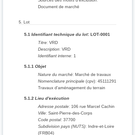
Sources des motifs d'exclusion
:
Document de marché
5.
Lot
5.1
Identifiant technique du lot
:
LOT-0001
Titre
:
VRD
Description
:
VRD
Identifiant interne
:
1
5.1.1
Objet
Nature du marché
:
Marché de travaux
Nomenclature principale
(
cpv
):
45111291
Travaux d'aménagement du terrain
5.1.2
Lieu d'exécution
Adresse postale
:
106 rue Marcel Cachin
Ville
:
Saint-Pierre-des-Corps
Code postal
:
37700
Subdivision pays (NUTS)
:
Indre-et-Loire
(
FRB04
)