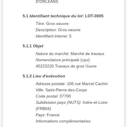
D'ORLEANS
5.1
Identifiant technique du lot
:
LOT-0005
Titre
:
Gros oeuvre
Description
:
Gros oeuvre
Identifiant interne
:
5
5.1.1
Objet
Nature du marché
:
Marché de travaux
Nomenclature principale
(
cpv
):
45223220
Travaux de gros ½uvre
5.1.2
Lieu d'exécution
Adresse postale
:
106 rue Marcel Cachin
Ville
:
Saint-Pierre-des-Corps
Code postal
:
37700
Subdivision pays (NUTS)
:
Indre-et-Loire
(
FRB04
)
Pays
:
France
Informations complémentaires
: