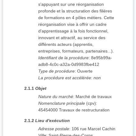
s'appuyant sur une réorganisation
profonde et la structuration des filières
de formations en 4 pôles métiers. Cette
réorganisation vise à offrir un cadre
d'apprentissage à la fois fonctionnel,
innovant et attractif, au service des
différents acteurs (apprentis,
entreprises, formateurs, partenaires...).
Identifiant de la procédure
:
8e95b99a-
adb8-4c0c-a32a-0d9983fbe412
Type de procédure
:
Ouverte
La procédure est accélérée
:
non
2.1.1
Objet
Nature du marché
:
Marché de travaux
Nomenclature principale
(
cpv
):
45454000
Travaux de restructuration
2.1.2
Lieu d'exécution
Adresse postale
:
106 rue Marcel Cachin
Ville
:
Saint-Pierre-des-Corps