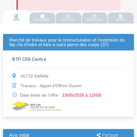
AVIS
REGLEMENT
DOSSIER
QUESTIONS
DEPOT
Marché de travaux pour la restructuration et l'extension du
btp cfa d'indre et loire à saint pierre des corps (37)
BTP CFA Centre
45770 SARAN
Travaux - Appel d'Offres Ouvert
Date limite de l'offre :
19/05/2026 à 12h00
Avis initial
Partager