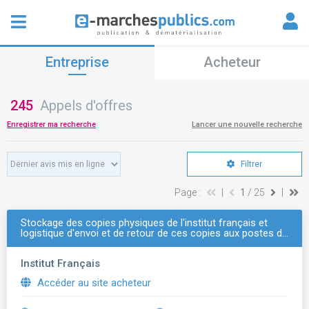
Entreprise
Acheteur
245
Appels d'offres
Enregistrer ma recherche
Lancer une nouvelle recherche
Filtrer
Page :
|
1
/ 25
|
Stockage des copies physiques de l'institut français et
logistique d'envoi et de retour de ces copies aux postes d…
Institut Français
Accéder au site acheteur