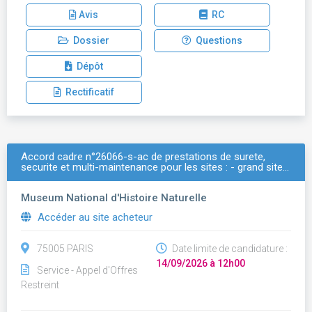
Avis
RC
Dossier
Questions
Dépôt
Rectificatif
Accord cadre n°26066-s-ac de prestations de surete,
securite et multi-maintenance pour les sites : - grand site…
Museum National d'Histoire Naturelle
Accéder au site acheteur
75005 PARIS
Date limite de candidature :
14/09/2026 à 12h00
Service - Appel d'Offres
Restreint