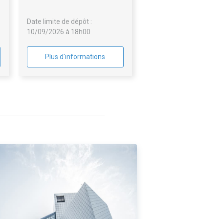
a
(CIS) d'Aix en Othe pour le
compte du SDIS de l'Aube
Date limite de dépôt :
(10160)
10/09/2026 à 18h00
Plus d'informations