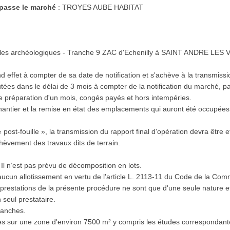
 passe le marché
: TROYES AUBE HABITAT
illes archéologiques - Tranche 9 ZAC d'Echenilly à SAINT ANDRE LE
 effet à compter de sa date de notification et s'achève à la transmissio
tées dans le délai de 3 mois à compter de la notification du marché, par
préparation d'un mois, congés payés et hors intempéries.
chantier et la remise en état des emplacements qui auront été occupées
 post-fouille », la transmission du rapport final d'opération devra être 
hèvement des travaux dits de terrain.
 Il n’est pas prévu de décomposition en lots.
'aucun allotissement en vertu de l'article L. 2113-11 du Code de la Com
s prestations de la présente procédure ne sont que d'une seule nature et
 seul prestataire.
ranches.
les sur une zone d'environ 7500 m² y compris les études correspondan