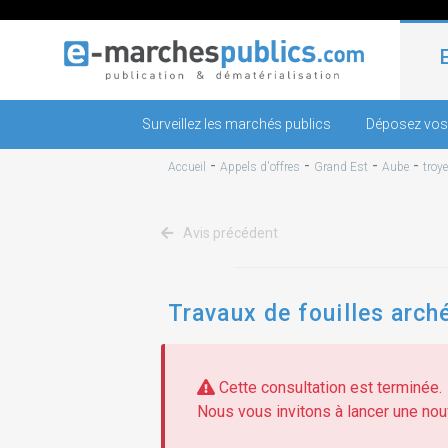
Surveillez les marchés publics
Déposez vos
-
-
-
-
Accueil
Appels d'offres
Grand Est
Aube
troy
Avis précédent
Travaux de fouilles arché
Cette consultation est terminée.
Nous vous invitons à lancer une nouv