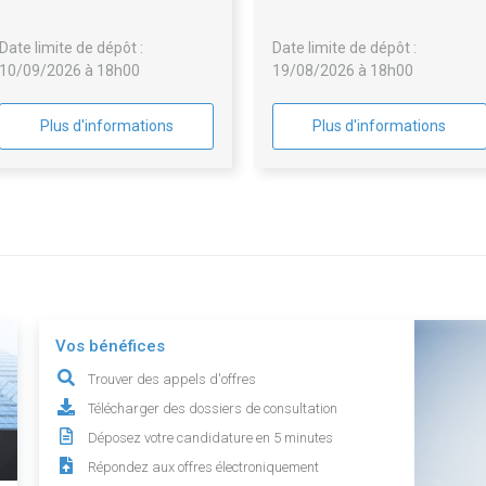
UNIENVILLE - Relance des lots
de Troyes Aube Habitat et de l
infructueux ou sans suite de la
SIABA
Date limite de dépôt :
Date limite de dépôt :
procédure précédente
10/09/2026 à 18h00
19/08/2026 à 18h00
Plus d'informations
Plus d'informations
Vos bénéfices
Trouver des appels d'offres
Télécharger des dossiers de consultation
Déposez votre candidature en 5 minutes
Répondez aux offres électroniquement