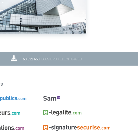
60 892 650
DOSSIERS TÉLÉCHARGÉS
ns