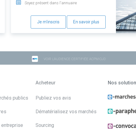
Soyez présent dans l'annuaire
Je m'inscris
En savoir plus
VOIR L'AUDIENCE CERTIFIÉE ACPM-OJD
Acheteur
Nos solutio
archés publics
Publiez vos avis
res
Dématérialisez vos marchés
 entreprise
Sourcing