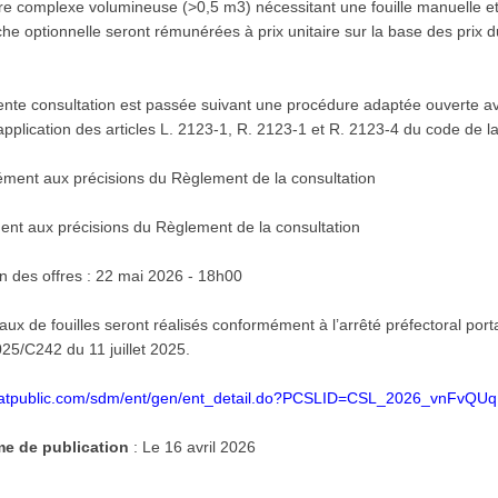
ure complexe volumineuse (>0,5 m3) nécessitant une fouille manuelle et
nche optionnelle seront rémunérées à prix unitaire sur la base des prix 
ente consultation est passée suivant une procédure adaptée ouverte ave
n application des articles L. 2123-1, R. 2123-1 et R. 2123-4 du code de
ment aux précisions du Règlement de la consultation
nt aux précisions du Règlement de la consultation
on des offres : 22 mai 2026 - 18h00
aux de fouilles seront réalisés conformément à l’arrêté préfectoral porta
25/C242 du 11 juillet 2025.
hatpublic.com/sdm/ent/gen/ent_detail.do?PCSLID=CSL_2026_vnFvQUq
sme de publication
: Le 16 avril 2026