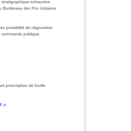
 stratigraphique exhaustive
du Bordereau des Prix Unitaires
c possibilité de négociation
 la commande publique.
nt prescription de fouille
F-z