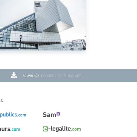
60 898 628
DOSSIERS TÉLÉCHARGÉS
ns