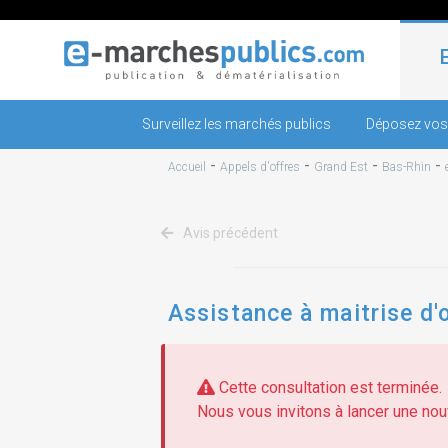
Surveillez les marchés publics
Déposez vos
-
-
-
-
Accueil
Appels d'offres
Grand Est
Bas-Rhin
Avis précédent
Assistance à maitrise d
Cette consultation est terminée.
Nous vous invitons à lancer une nouv