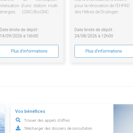
réalisation d'une station multi-
pour la rénovation de l'EHPAD
énergies (GNC/BioGNC et
des Hêtres de Drulingen
bornes de recharges pour
véhicules électriques). En
Date limite de dépôt :
Date limite de dépôt :
option : exploitation-
14/09/2026 à 16h00
24/08/2026 à 12h00
maintenance au sein d'une
société dédiée
Plus d'informations
Plus d'informations
Vos bénéfices
Trouver des appels d'offres
Télécharger des dossiers de consultation