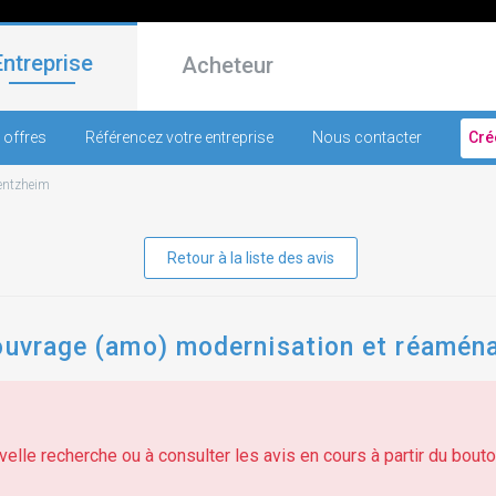
Entreprise
Acheteur
 offres
Référencez votre entreprise
Nous contacter
Cré
entzheim
Retour à la liste des avis
'ouvrage (amo) modernisation et réamén
elle recherche ou à consulter les avis en cours à partir du bouton