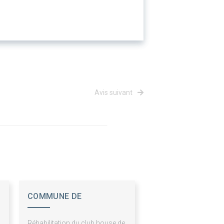
Avis suivant
COMMUNE DE
PFULGRIESHEIM
Réhabilitation du club house de