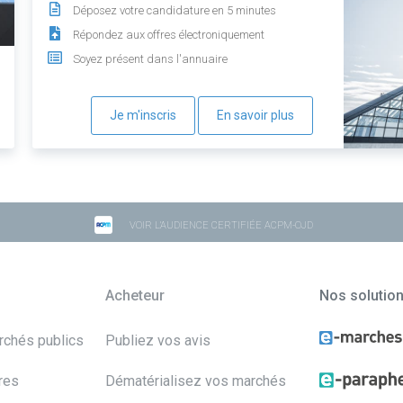
Déposez votre candidature en 5 minutes
Répondez aux offres électroniquement
Soyez présent dans l'annuaire
Je m'inscris
En savoir plus
VOIR L'AUDIENCE CERTIFIÉE ACPM-OJD
Acheteur
Nos solutio
archés publics
Publiez vos avis
res
Dématérialisez vos marchés