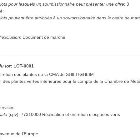
ots pour lesquels un soumissionnaire peut présenter une offre
:
3
hé
:
ots pouvant être attribués à un soumissionnaire dans le cadre de mar
'exclusion
:
Document de marché
du lot
:
LOT-0001
ntretien des plantes de la CMA de SHILTIGHEIM
n des plantes vertes intérieures pour le compte de la Chambre de Méti
ervices
pale
(
cpv
):
77310000
Réalisation et entretien d'espaces verts
avenue de l'Europe