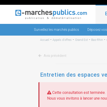
Surveillez les marchés publics
Déposez vos
-
-
-
-
Accueil
Appels d'offres
Grand Est
Bas-Rhin
Avis précédent
Entretien des espaces v
Cette consultation est terminée.
Nous vous invitons à lancer une nouv