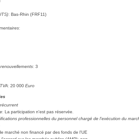
M
UTS)
:
Bas-Rhin
(
FRF11
)
mentaires
:
renouvellements
:
3
 TVA
:
20 000
Euro
les
 récurrent
ée
:
La participation n'est pas réservée.
ifications professionnelles du personnel chargé de l'exécution du mar
e
 de marché non financé par des fonds de l'UE