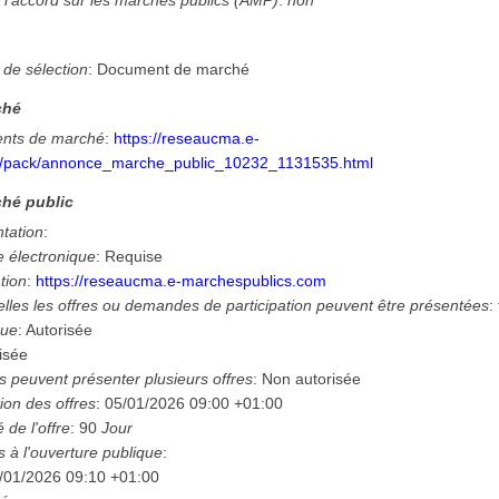
 l'accord sur les marchés publics (AMP)
:
non
n
 de sélection
:
Document de marché
ché
nts de marché
:
https://reseaucma.e-
m/pack/annonce_marche_public_10232_1131535.html
hé public
ntation
:
e électronique
:
Requise
tion
:
https://reseaucma.e-marchespublics.com
lles les offres ou demandes de participation peuvent être présentées
:
que
:
Autorisée
isée
 peuvent présenter plusieurs offres
:
Non autorisée
ion des offres
:
05/01/2026
09:00 +01:00
é de l'offre
:
90
Jour
s à l'ouverture publique
:
/01/2026
09:10 +01:00