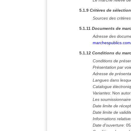
Le marché relève de
5.1.9
Critères de sélectio
Sources des critères
5.1.11
Documents de mar
Adresse des docume
marchespublics.co
5.1.12
Conditions du marc
Conditions de prése
Présentation par voi
Adresse de présenta
Langues dans lesque
Catalogue électroni
Variantes
:
Non autor
Les soumissionnaires
Date limite de récept
Date limite de validit
Informations relative
Date d'ouverture
:
05