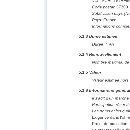
Ville
:
SCHILTIGHEI
Code postal
:
67300
Subdivision pays (N
Pays
:
France
Informations complé
5.1.3
Durée estimée
Durée
:
4
An
5.1.4
Renouvellement
Nombre maximal de 
5.1.5
Valeur
Valeur estimée hors
5.1.6
Informations généra
Il s'agit d'un marché
Participation réserv
Les noms et les qual
Exigence dans l'offr
Projet de passation