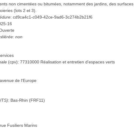
ments non cimentées ou bitumées, notamment des jardins, des surface
oieries (lots 2 et 3).
cédure
:
cd9ca4c1-c049-42ce-9ad6-3c274b2b21f6
025-16
Ouverte
célérée
:
non
ervices
pale
(
cpv
):
77310000
Réalisation et entretien d'espaces verts
avenue de l'Europe
UTS)
:
Bas-Rhin
(
FRF11
)
rue Fusiliers Marins