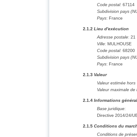
Code postal
:
67114
Subdivision pays (N
Pays
:
France
2.1.2
Lieu d'exécution
Adresse postale
:
21
Ville
:
MULHOUSE
Code postal
:
68200
Subdivision pays (N
Pays
:
France
2.1.3
Valeur
Valeur estimée hors
Valeur maximale de 
2.1.4
Informations généra
Base juridique
:
Directive 2014/24/U
2.1.5
Conditions du march
Conditions de prése