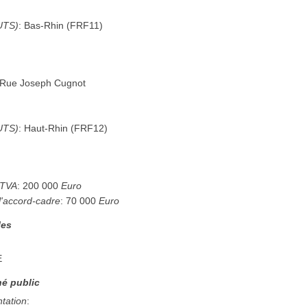
UTS)
:
Bas-Rhin
(
FRF11
)
 Rue Joseph Cugnot
UTS)
:
Haut-Rhin
(
FRF12
)
 TVA
:
200 000
Euro
l'accord-cadre
:
70 000
Euro
les
E
é public
ntation
: