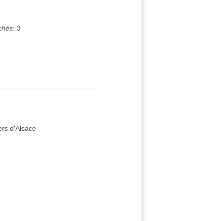
chés
:
3
ers d'Alsace