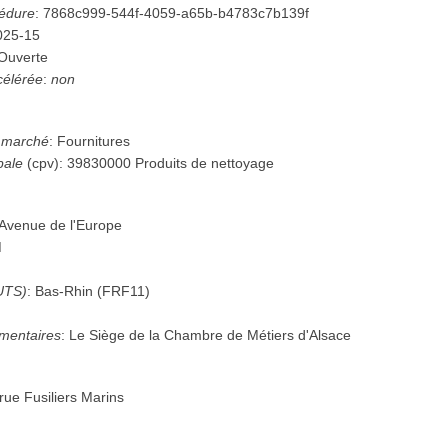
cédure
:
7868c999-544f-4059-a65b-b4783c7b139f
025-15
Ouverte
célérée
:
non
u marché
:
Fournitures
pale
(
cpv
):
39830000
Produits de nettoyage
Avenue de l'Europe
M
UTS)
:
Bas-Rhin
(
FRF11
)
mentaires
:
Le Siège de la Chambre de Métiers d'Alsace
rue Fusiliers Marins