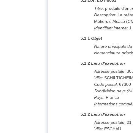
5.1
Lot
:
LOT-0001
Titre
:
produits d'ent
Description
:
La prése
Métiers d'Alsace (C
Identifiant interne
:
1
5.1.1
Objet
Nature principale d
Nomenclature princi
5.1.2
Lieu d'exécution
Adresse postale
:
30 
Ville
:
SCHILTIGHEI
Code postal
:
67300
Subdivision pays (N
Pays
:
France
Informations complé
5.1.2
Lieu d'exécution
Adresse postale
:
21 
Ville
:
ESCHAU