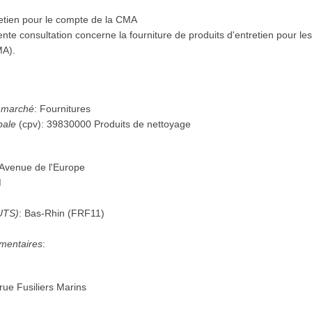
retien pour le compte de la CMA
nte consultation concerne la fourniture de produits d'entretien pour l
MA).
u marché
:
Fournitures
pale
(
cpv
):
39830000
Produits de nettoyage
Avenue de l'Europe
M
UTS)
:
Bas-Rhin
(
FRF11
)
mentaires
:
rue Fusiliers Marins