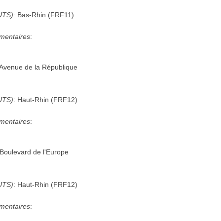
UTS)
:
Bas-Rhin
(
FRF11
)
mentaires
:
Avenue de la République
UTS)
:
Haut-Rhin
(
FRF12
)
mentaires
:
Boulevard de l'Europe
UTS)
:
Haut-Rhin
(
FRF12
)
mentaires
: