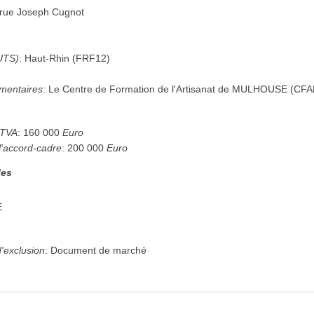
 rue Joseph Cugnot
UTS)
:
Haut-Rhin
(
FRF12
)
mentaires
:
Le Centre de Formation de l'Artisanat de MULHOUSE (CF
 TVA
:
160 000
Euro
l'accord-cadre
:
200 000
Euro
les
E
'exclusion
:
Document de marché