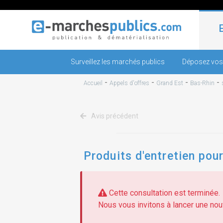
Surveillez les marchés publics
Déposez vos
-
-
-
-
Accueil
Appels d'offres
Grand Est
Bas-Rhin
Avis précédent
Produits d'entretien pou
Cette consultation est terminée.
Nous vous invitons à lancer une nouv