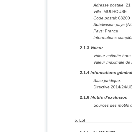
Adresse postale
:
21
Ville
:
MULHOUSE
Code postal
:
68200
Subdivision pays (N
Pays
:
France
Informations complé
2.1.3
Valeur
Valeur estimée hors
Valeur maximale de 
2.1.4
Informations généra
Base juridique
:
Directive 2014/24/U
2.1.6
Motifs d'exclusion
Sources des motifs d
5.
Lot