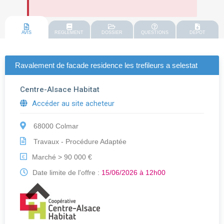
AVIS
REGLEMENT
DOSSIER
QUESTIONS
DEPOT
Ravalement de facade residence les trefileurs a selestat
Centre-Alsace Habitat
Accéder au site acheteur
68000 Colmar
Travaux - Procédure Adaptée
Marché > 90 000 €
€
Date limite de l'offre :
15/06/2026 à 12h00