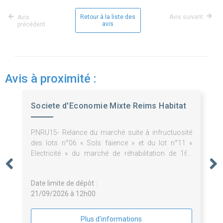
Retour à la liste des
Avis suivant
Avis
avis
précédent
Avis à proximité :
Societe d'Economie Mixte Reims Habitat
PNRU15- Relance du marché suite à infructuosité
des lots n°06 « Sols faïence » et du lot n°11 «
Electricité » du marché de réhabilitation de 167
logements et 21 cellules d'activités au 1-29 rue
Pierre Taittinger 51100 Reims
Date limite de dépôt :
21/09/2026 à 12h00
Plus d'informations