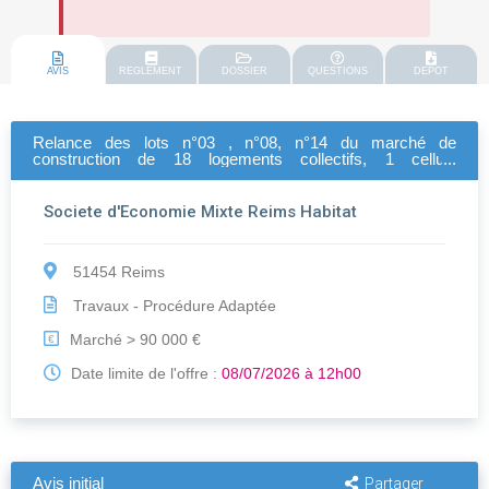
AVIS
REGLEMENT
DOSSIER
QUESTIONS
DEPOT
Relance des lots n°03 , n°08, n°14 du marché de
construction de 18 logements collectifs, 1 cellule
commerciale et de 4 maisons individuelles au 1 boulevard
paul georg 51130 blanc - coteaux
Societe d'Economie Mixte Reims Habitat
51454 Reims
Travaux - Procédure Adaptée
Marché > 90 000 €
€
Date limite de l'offre :
08/07/2026 à 12h00
Avis initial
Partager