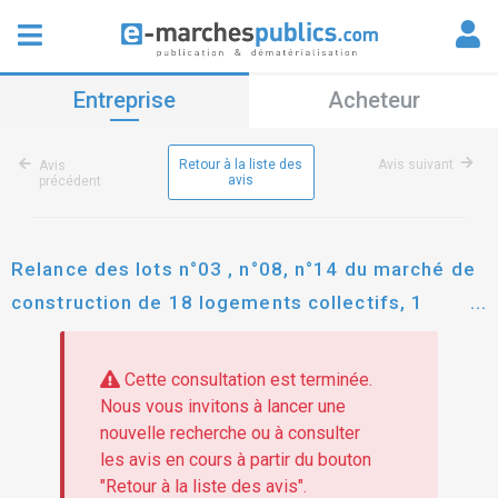
Entreprise
Acheteur
Retour à la liste des
Avis suivant
Avis
avis
précédent
Relance des lots n°03 , n°08, n°14 du marché de
construction de 18 logements collectifs, 1
cellule commerciale et de 4 maisons
individuelles au 1 boulevard paul georg 51130
Cette consultation est terminée.
blanc - coteaux
Nous vous invitons à lancer une
nouvelle recherche ou à consulter
les avis en cours à partir du bouton
"Retour à la liste des avis".