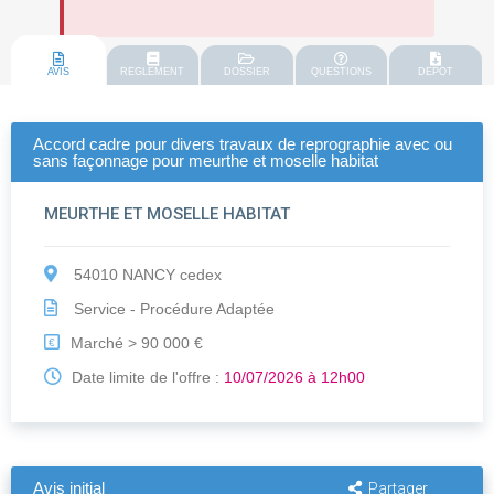
AVIS
REGLEMENT
DOSSIER
QUESTIONS
DEPOT
Accord cadre pour divers travaux de reprographie avec ou
sans façonnage pour meurthe et moselle habitat
MEURTHE ET MOSELLE HABITAT
54010 NANCY cedex
Service - Procédure Adaptée
Marché > 90 000 €
€
Date limite de l'offre :
10/07/2026 à 12h00
Avis initial
Partager