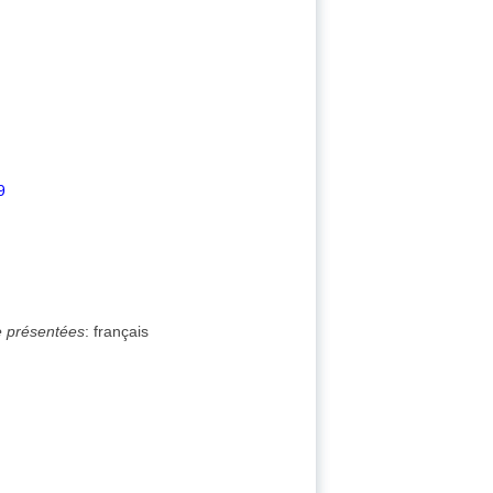
9
e présentées
:
français