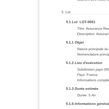
5.
Lot
5.1
Lot
:
LOT-0001
Titre
:
Assurance Resp
Description
:
Assuranc
5.1.1
Objet
Nature principale d
Nomenclature princi
5.1.2
Lieu d'exécution
Subdivision pays (N
Pays
:
France
Informations complé
5.1.3
Durée estimée
Durée
:
5
An
5.1.6
Informations généra