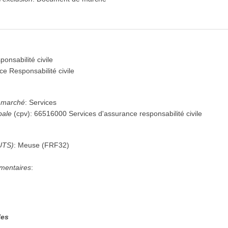
onsabilité civile
e Responsabilité civile
u marché
:
Services
pale
(
cpv
):
66516000
Services d'assurance responsabilité civile
UTS)
:
Meuse
(
FRF32
)
mentaires
:
les