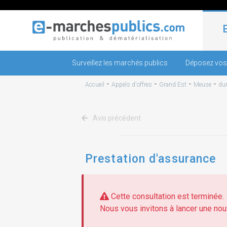
Surveillez les marchés publics
Déposez vos
-
-
-
-
Accueil
Appels d'offres
Grand Est
Meuse
du
Avis précédent
Prestation d'assurance
Cette consultation est terminée.
Nous vous invitons à lancer une nouv