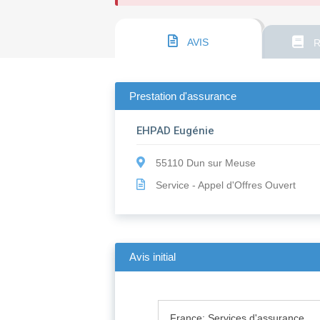
AVIS
R
Prestation d'assurance
EHPAD Eugénie
55110 Dun sur Meuse
Service - Appel d'Offres Ouvert
Avis initial
France: Services d'assurance