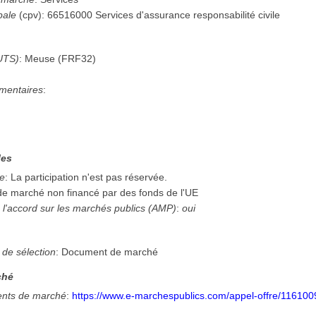
pale
(
cpv
):
66516000
Services d'assurance responsabilité civile
UTS)
:
Meuse
(
FRF32
)
mentaires
:
les
ée
:
La participation n'est pas réservée.
 de marché non financé par des fonds de l'UE
 l'accord sur les marchés publics (AMP)
:
oui
n
 de sélection
:
Document de marché
ché
nts de marché
:
https://www.e-marchespublics.com/appel-offre/116100