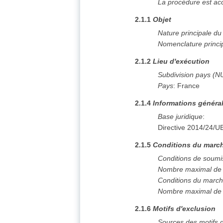
La procédure est ac
2.1.1
Objet
Nature principale d
Nomenclature princi
2.1.2
Lieu d'exécution
Subdivision pays (N
Pays
:
France
2.1.4
Informations généra
Base juridique
:
Directive 2014/24/U
2.1.5
Conditions du march
Conditions de soumi
Nombre maximal de l
Conditions du marc
Nombre maximal de l
2.1.6
Motifs d'exclusion
Sources des motifs d