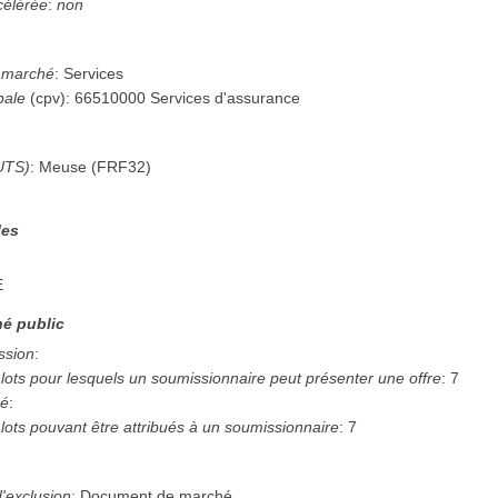
célérée
:
non
u marché
:
Services
pale
(
cpv
):
66510000
Services d'assurance
UTS)
:
Meuse
(
FRF32
)
les
E
é public
ssion
:
ots pour lesquels un soumissionnaire peut présenter une offre
:
7
hé
:
ots pouvant être attribués à un soumissionnaire
:
7
'exclusion
:
Document de marché