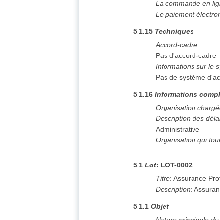
La commande en lign
Le paiement électron
5.1.15
Techniques
Accord-cadre
:
Pas d'accord-cadre
Informations sur le 
Pas de système d'ac
5.1.16
Informations compl
Organisation chargé
Description des déla
Administrative
Organisation qui fou
5.1
Lot
:
LOT-0002
Titre
:
Assurance Prot
Description
:
Assuranc
5.1.1
Objet
Nature principale d