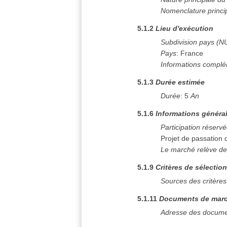
Nomenclature princi
5.1.2
Lieu d'exécution
Subdivision pays (N
Pays
:
France
Informations complé
5.1.3
Durée estimée
Durée
:
5
An
5.1.6
Informations généra
Participation réserv
Projet de passation
Le marché relève de
5.1.9
Critères de sélectio
Sources des critères
5.1.11
Documents de mar
Adresse des docume