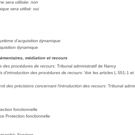
e sera utilisée
:
non
ique sera utilisé
:
oui
système d'acquisition dynamique
:
quisition dynamique
émentaires, médiation et recours
e des procédures de recours
:
Tribunal administratif de Nancy
is d'introduction des procédures de recours
:
Voir les articles L.551-1 e
rnit des précisions concernant l'introduction des recours
:
Tribunal admin
ection fonctionnelle
e Protection fonctionnelle
u marché
:
Services