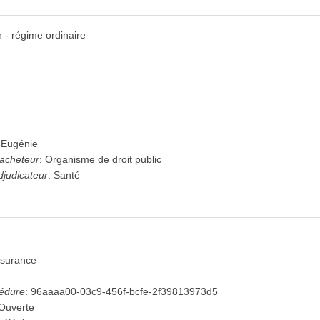
 - régime ordinaire
Eugénie
'acheteur
:
Organisme de droit public
djudicateur
:
Santé
ssurance
cédure
:
96aaaa00-03c9-456f-bcfe-2f39813973d5
Ouverte