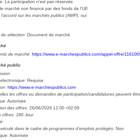
ée
:
La participation n'est pas réservée.
 de marché non financé par des fonds de l'UE
 l'accord sur les marchés publics (AMP)
:
oui
n
 de sélection
:
Document de marché
ché
nts de marché
:
https://www.e-marchespublics.com/appel-offre/116100
hé public
ssion
:
 électronique
:
Requise
ion
:
https://www.e-marchespublics.com
lles les offres ou demandes de participation/candidatures peuvent êtr
que
:
Autorisée
ion des offres
:
26/06/2026
12:00 +02:00
 offres
:
180
Jour
hé
:
e exécuté dans le cadre de programmes d'emplois protégés
:
Non
ique
:
Autorisée