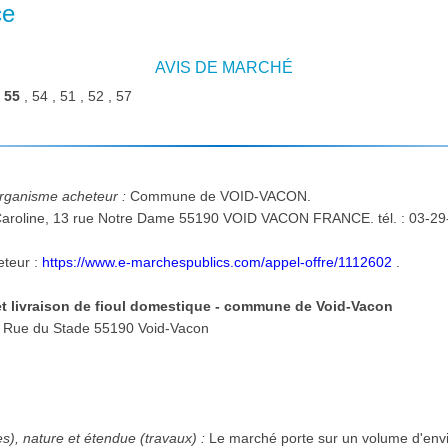
ce
AVIS DE MARCHÉ
:
55
, 54 , 51 , 52 , 57
'organisme acheteur :
Commune de VOID-VACON.
eteur :
https://www.e-marchespublics.com/appel-offre/1112602
.
et livraison de fioul domestique - commune de Void-Vacon
Lieu d'exécution et de livraison: Rue du Stade 55190 Void-Vacon
:
es), nature et étendue (travaux) :
Le marché porte sur un volume d'envi