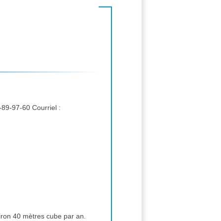
Correspondant : SERRURIER Caroline, 13 rue Notre Dame 55190 VOID VACON FRANCE. tél. : 03-29-89-97-60 Courriel :
ron 40 mètres cube par an.