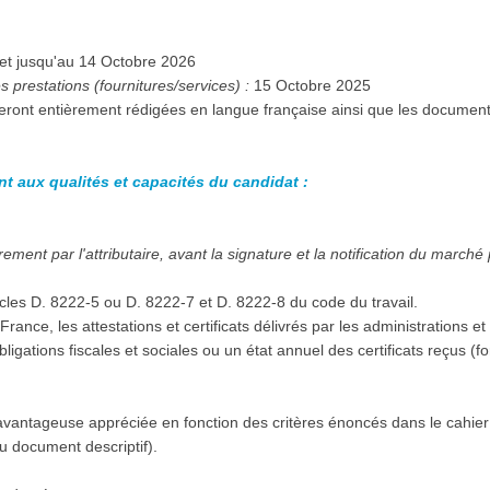
à compter du 15 Octobre 2025 et jusqu'au 14 Octobre 2026
 prestations (fournitures/services) :
15 Octobre 2025
seront entièrement rédigées en langue française ainsi que les documen
nt aux qualités et capacités du candidat :
ment par l'attributaire, avant la signature et la notification du marché
icles D. 8222-5 ou D. 8222-7 et D. 8222-8 du code du travail.
 en France, les attestations et certificats délivrés par les administration
 obligations fiscales et sociales ou un état annuel des certificats reçus 
vantageuse appréciée en fonction des critères énoncés dans le cahier
 ou document descriptif).