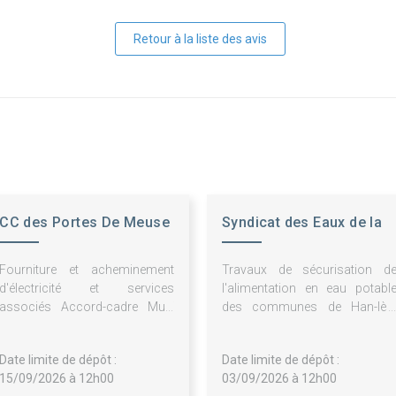
Retour à la liste des avis
CC des Portes De Meuse
Syndicat des Eaux de la
Région de Mangiennes
Fourniture et acheminement
Travaux de sécurisation d
d'électricité et services
l'alimentation en eau potabl
associés Accord-cadre Multi
des communes de Han-lès
attributaires 2027-2030
Juvigny, Juvigny-sur-Loison
Louppy-sur-Loison e
Date limite de dépôt :
Date limite de dépôt :
Remoiville.
15/09/2026 à 12h00
03/09/2026 à 12h00