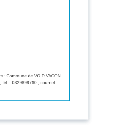
us :
Commune de VOID VACON
renseignements à solliciter via profil acheteur 13 Rue Notre-Dame 55190 Void-Vacon , tél. : 0329899760 , courriel :