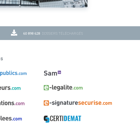
60 898 628
DOSSIERS TÉLÉCHARGÉS
ns