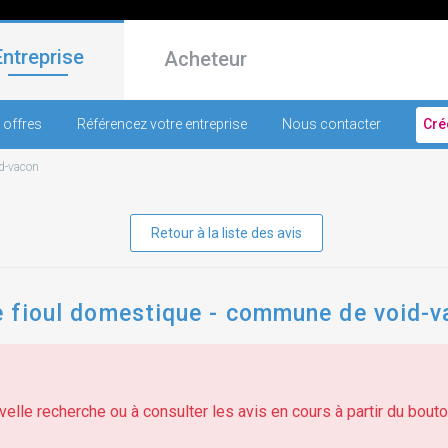
Entreprise
Acheteur
 offres
Référencez votre entreprise
Nous contacter
Cré
d-vacon
Retour à la liste des avis
de fioul domestique - commune de void-
elle recherche ou à consulter les avis en cours à partir du bouton