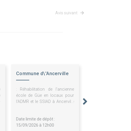
Avis suivant
Commune d\'Ancerville
e
: Réhabilitation de l'ancienne
e
école de Güe en locaux pour
-
l'ADMR et le SSIAD à Ancerville
,
(55)
t
Date limite de dépôt :
15/09/2026 à 12h00