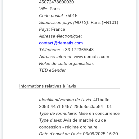
45072478600030
Ville
:
Paris
Code postal
:
75015
Subdivision pays (NUTS)
:
Paris
(
FR101
)
Pays
:
France
Adresse électronique
:
contact@dematis.com
Téléphone
:
+33 172365548
Adresse internet
:
www.dematis.com
Rôles de cette organisation
:
TED eSender
Informations relatives à l'avis
Identifiant/version de l'avis
:
4f1baffc-
2053-44a1-8457-29de8ec0ae84
-
01
Type de formulaire
:
Mise en concurrence
Type d'avis
:
Avis de marché ou de
concession - régime ordinaire
Date d'envoi de l'avis
:
03/09/2025
16:20