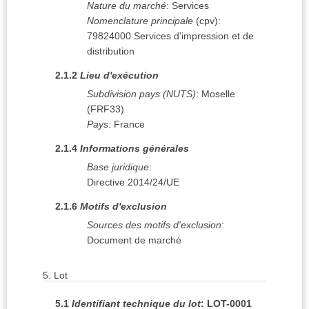
Nature du marché
:
Services
Nomenclature principale
(
cpv
):
79824000
Services d'impression et de
distribution
2.1.2
Lieu d'exécution
Subdivision pays (NUTS)
:
Moselle
(
FRF33
)
Pays
:
France
2.1.4
Informations générales
Base juridique
:
Directive 2014/24/UE
2.1.6
Motifs d'exclusion
Sources des motifs d'exclusion
:
Document de marché
5.
Lot
5.1
Identifiant technique du lot
:
LOT-0001