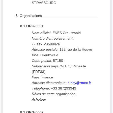
STRASBOURG
8.
Organisations
8.1
ORG-0001
Nom officiel
:
ENES Creutzwald
Numéro d'enregistrement
:
77995123500026
Adresse postale
:
132 rue de la Houve
Ville
:
Creutzwald
Code postal
:
57150
Subdivision pays (NUTS)
:
Moselle
(
FRF33
)
Pays
:
France
Adresse électronique
:
c.hoy@rmec.fr
Téléphone
:
+33 387293949
Rôles de cette organisation
:
Acheteur
8.1
ORG-0002