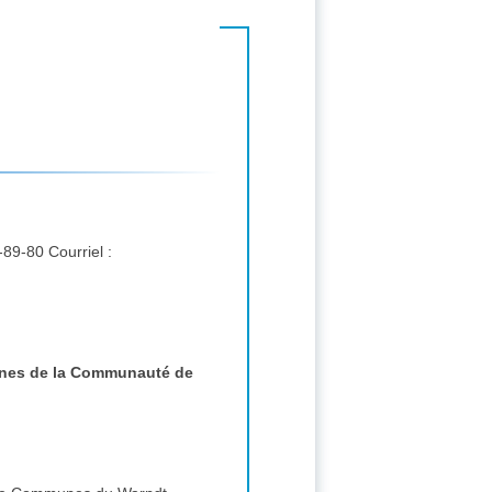
Correspondant : NUSS Alicia, 1 Allée Léonard de Vinci 57150 CREUTZWALD FRANCE. tél. : 03-87-81-89-80 Courriel :
munes de la Communauté de