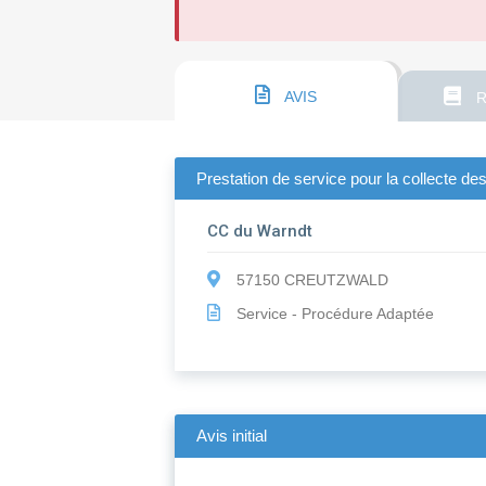
AVIS
R
Prestation de service pour la collecte
CC du Warndt
57150 CREUTZWALD
Service - Procédure Adaptée
Avis initial