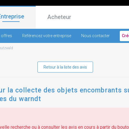
Entreprise
Acheteur
 offres
Référencez votre entreprise
Nous contacter
Cré
eutzwald
Retour à la liste des avis
ur la collecte des objets encombrants 
s du warndt
elle recherche ou à consulter les avis en cours à partir du bouton