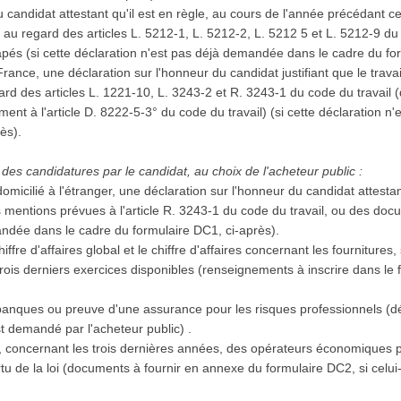
 candidat attestant qu'il est en règle, au cours de l'année précédant ce
, au regard des articles L. 5212-1, L. 5212-2, L. 5212 5 et L. 5212-9 du
capés (si cette déclaration n'est pas déjà demandée dans le cadre du fo
 France, une déclaration sur l'honneur du candidat justifiant que le trava
d des articles L. 1221-10, L. 3243-2 et R. 3243-1 du code du travail (
ent à l'article D. 8222-5-3° du code du travail) (si cette déclaration 
rès).
des candidatures par le candidat, au choix de l'acheteur public :
domicilié à l'étranger, une déclaration sur l'honneur du candidat attestan
s mentions prévues à l'article R. 3243-1 du code du travail, ou des docu
andée dans le cadre du formulaire DC1, ci-après).
iffre d'affaires global et le chiffre d'affaires concernant les fournitures
ois derniers exercices disponibles (renseignements à inscrire dans le f
.
banques ou preuve d'une assurance pour les risques professionnels (d
st demandé par l'acheteur public) .
ns, concernant les trois dernières années, des opérateurs économiques p
ertu de la loi (documents à fournir en annexe du formulaire DC2, si celu