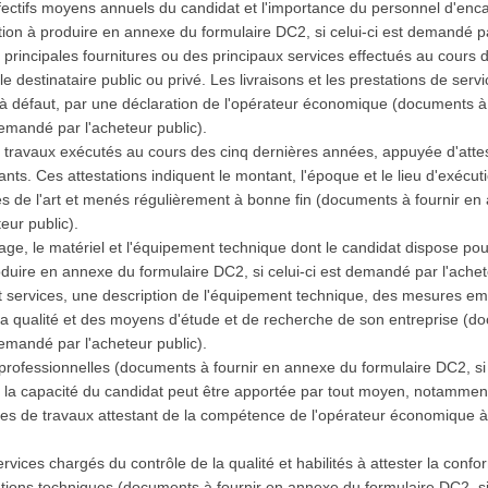
effectifs moyens annuels du candidat et l'importance du personnel d'e
tion à produire en annexe du formulaire DC2, si celui-ci est demandé pa
s principales fournitures ou des principaux services effectués au cours 
 le destinataire public ou privé. Les livraisons et les prestations de se
, à défaut, par une déclaration de l'opérateur économique (documents 
 demandé par l'acheteur public).
es travaux exécutés au cours des cinq dernières années, appuyée d'att
ants. Ces attestations indiquent le montant, l'époque et le lieu d'exécuti
les de l'art et menés régulièrement à bonne fin (documents à fournir en
teur public).
llage, le matériel et l'équipement technique dont le candidat dispose po
duire en annexe du formulaire DC2, si celui-ci est demandé par l'achet
et services, une description de l'équipement technique, des mesures em
a qualité et des moyens d'étude et de recherche de son entreprise (d
 demandé par l'acheteur public).
ns professionnelles (documents à fournir en annexe du formulaire DC2, s
e la capacité du candidat peut être apportée par tout moyen, notamment p
es de travaux attestant de la compétence de l'opérateur économique à r
services chargés du contrôle de la qualité et habilités à attester la conf
ations techniques (documents à fournir en annexe du formulaire DC2, s