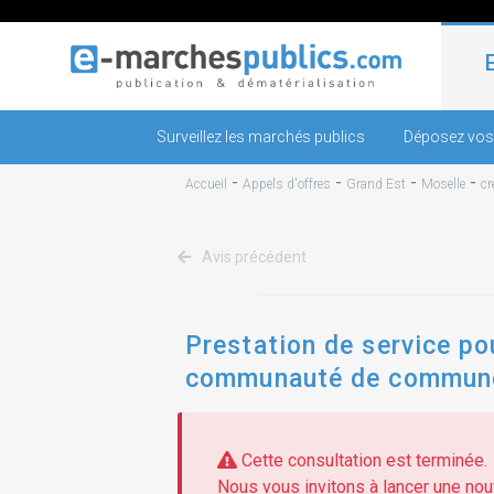
Surveillez les marchés publics
Déposez vos
-
-
-
-
Accueil
Appels d'offres
Grand Est
Moselle
cr
Avis précédent
Prestation de service po
communauté de commune
Cette consultation est terminée.
Nous vous invitons à lancer une nouv