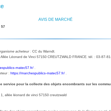
ce
AVIS DE MARCHÉ
:
57
'organisme acheteur :
CC du Warndt.
hespublics-matec57.fr/
.
eteur :
https://marchespublics-matec57.fr/
.
de service pour la collecte des objets encombrants sur les com
Lieu d'exécution et de livraison: 1, allée léonard de vinci 57150 creutzwald
: