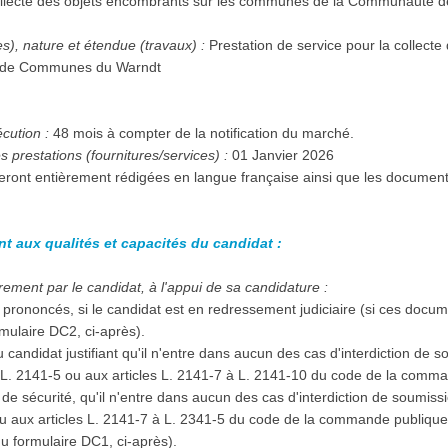
 collecte des objets encombrants sur les communes de la Communaut
es), nature et étendue (travaux) :
Prestation de service pour la collecte
de Communes du Warndt
écution :
48 mois à compter de la notification du marché.
 prestations (fournitures/services) :
01 Janvier 2026
seront entièrement rédigées en langue française ainsi que les documen
nt aux qualités et capacités du candidat :
ement par le candidat, à l'appui de sa candidature :
prononcés, si le candidat est en redressement judiciaire (si ces docu
mulaire DC2, ci-après).
 candidat justifiant qu'il n'entre dans aucun des cas d'interdiction de 
à L. 2141-5 ou aux articles L. 2141-7 à L. 2141-10 du code de la comma
e sécurité, qu'il n'entre dans aucun des cas d'interdiction de soumiss
ou aux articles L. 2141-7 à L. 2341-5 du code de la commande publique (
u formulaire DC1, ci-après).