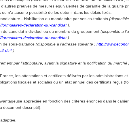
té d'autres preuves de mesures équivalentes de garantie de la qualité pro
s ou n'a aucune possibilité de les obtenir dans les délais fixés.
andidature - Habilitation du mandataire par ses co-traitants
(disponible
/formulaires-declaration-du-candidat
)
.
on du candidat individuel ou du membre du groupement.
(disponible à l'
/formulaires-declaration-du-candidat
)
.
n de sous-traitance.
(disponible à l'adresse suivante :
http://www.econom
dc3-dc4
)
.
ment par l'attributaire, avant la signature et la notification du marché
 en France, les attestations et certificats délivrés par les administration
 obligations fiscales et sociales ou un état annuel des certificats reçus 
vantageuse appréciée en fonction des critères énoncés dans le cahier
 ou document descriptif).
 adaptée.