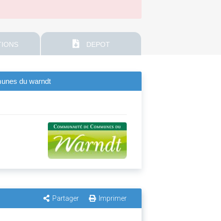
IONS
DEPOT
munes du warndt
Partager
Imprimer