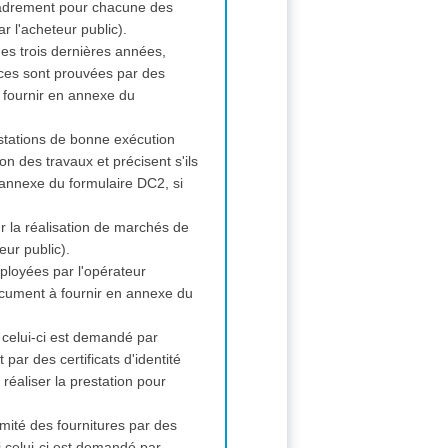
ncadrement pour chacune des
r l'acheteur public).
des trois dernières années,
rvices sont prouvées par des
à fournir en annexe du
estations de bonne exécution
on des travaux et précisent s'ils
 annexe du formulaire DC2, si
ur la réalisation de marchés de
eur public).
ployées par l'opérateur
ocument à fournir en annexe du
i celui-ci est demandé par
ar des certificats d'identité
éaliser la prestation pour
ormité des fournitures par des
i celui-ci est demandé par