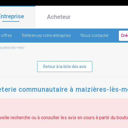
Entreprise
Acheteur
 offres
Référencez votre entreprise
Nous contacter
Cré
izieres-les-metz
Retour à la liste des avis
èterie communautaire à maizières-lès-m
elle recherche ou à consulter les avis en cours à partir du bouton