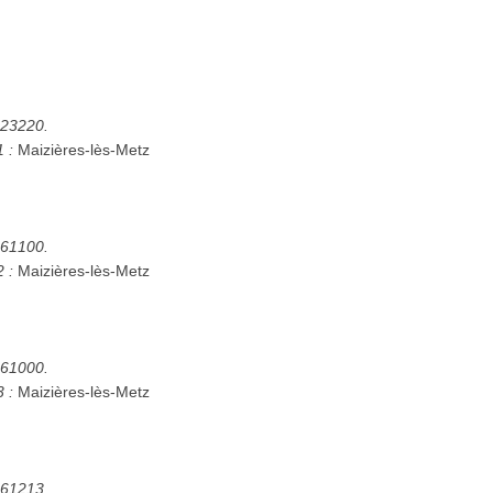
5223220.
1 :
Maizières-lès-Metz
5261100.
2 :
Maizières-lès-Metz
5261000.
3 :
Maizières-lès-Metz
5261213.