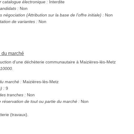
r catalogue électronique :
Interdite
andidats :
Non
Possibilité d'attribution sans négociation (Attribution sur la base de l'offre initiale) :
Non
tation de variantes :
Non
on du marché
uction d'une déchèterie communautaire à Maizières-lès-Metz
5210000.
 du marché :
Maizières-lès-Metz
) :
9
des tranches :
Non
e réservation de tout ou partie du marché :
Non
terie (travaux).