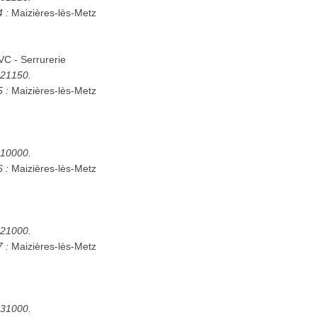
4 :
Maizières-lès-Metz
VC - Serrurerie
5421150.
5 :
Maizières-lès-Metz
5410000.
6 :
Maizières-lès-Metz
5421000.
7 :
Maizières-lès-Metz
5431000.