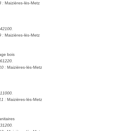
8 :
Maizières-lès-Metz
5442100.
9 :
Maizières-lès-Metz
age bois
5261220.
10 :
Maizières-lès-Metz
5311000.
11 :
Maizières-lès-Metz
anitaires
5331200.