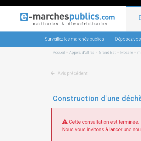
Surveillez les marchés publics
Déposez vos
-
-
-
-
Accueil
Appels d'offres
Grand Est
Moselle
ma
Avis précédent
Construction d'une déch
Cette consultation est terminée.
Nous vous invitons à lancer une nouv