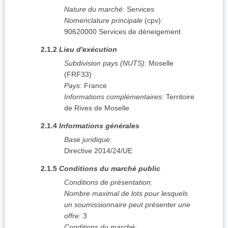
Nature du marché
:
Services
Nomenclature principale
(
cpv
):
90620000
Services de déneigement
2.1.2
Lieu d'exécution
Subdivision pays (NUTS)
:
Moselle
(
FRF33
)
Pays
:
France
Informations complémentaires
:
Territoire
de Rives de Moselle
2.1.4
Informations générales
Base juridique
:
Directive 2014/24/UE
2.1.5
Conditions du marché public
Conditions de présentation
:
Nombre maximal de lots pour lesquels
un soumissionnaire peut présenter une
offre
:
3
Conditions du marché
: