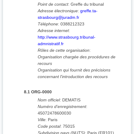
Point de contact
:
Greffe du tribunal
Adresse électronique
:
greffe.ta-
strasbourg@juradm.fr
Téléphone
:
0388212323
Adresse internet
:
http://www.strasbourg.tribunal-
admnistratif.fr
Rôles de cette organisation
:
Organisation chargée des procédures de
recours
Organisation qui fournit des précisions
concernant l'introduction des recours
8.1
ORG-0000
Nom officiel
:
DEMATIS
Numéro d'enregistrement
:
45072478600030
Ville
:
Paris
Code postal
:
75015
Subdivision pays (NUTS)
:
Paris
(
FR101
)