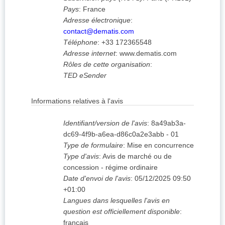
Pays
:
France
Adresse électronique
:
contact@dematis.com
Téléphone
:
+33 172365548
Adresse internet
:
www.dematis.com
Rôles de cette organisation
:
TED eSender
Informations relatives à l'avis
Identifiant/version de l'avis
:
8a49ab3a-
dc69-4f9b-a6ea-d86c0a2e3abb
-
01
Type de formulaire
:
Mise en concurrence
Type d'avis
:
Avis de marché ou de
concession - régime ordinaire
Date d'envoi de l'avis
:
05/12/2025
09:50
+01:00
Langues dans lesquelles l'avis en
question est officiellement disponible
:
français