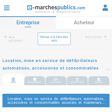
Entreprise
Acheteur
Retour à la liste des
Avis suivant
Avis
avis
précédent
Location, mise en service de défibrillateurs
automatises, accessoires et consommables
associes et maintenance dépannage pour le
compte de la ville de thionville y compris son
AVIS
REGLEMENT
DOSSIER
QUESTIONS
DEPOT
ccas
Location, mise en service de défibrillateurs automatises,
accessoires et consommables associes et maintenance
dépannage pour le compte de la ville de thionville y compris
son ccas