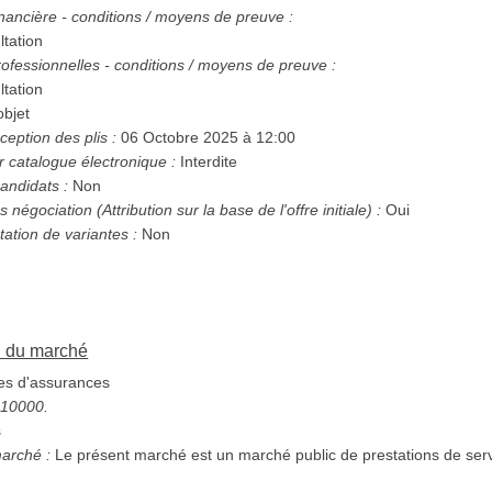
nancière - conditions / moyens de preuve :
ltation
ofessionnelles - conditions / moyens de preuve :
ltation
bjet
ception des plis :
06 Octobre 2025 à 12:00
r catalogue électronique :
Interdite
andidats :
Non
Possibilité d'attribution sans négociation (Attribution sur la base de l'offre initiale) :
Oui
tation de variantes :
Non
on du marché
es d'assurances
6510000.
s
marché :
Le présent marché est un marché public de prestations de serv