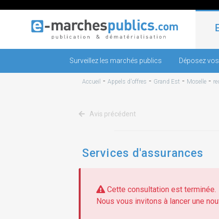
Surveillez les marchés publics
Déposez vos
-
-
-
-
Accueil
Appels d'offres
Grand Est
Moselle
re
Avis précédent
Services d'assurances
Cette consultation est terminée.
Nous vous invitons à lancer une nouv