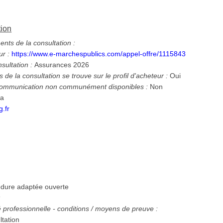
tion
ts de la consultation :
ur :
https://www.e-marchespublics.com/appel-offre/1115843
nsultation :
Assurances 2026
 de la consultation se trouve sur le profil d'acheteur :
Oui
 communication non communément disponibles :
Non
ia
.fr
dure adaptée ouverte
:
té professionnelle - conditions / moyens de preuve :
ltation