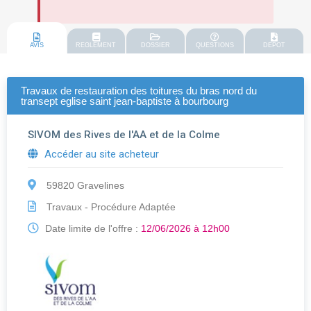
AVIS
REGLEMENT
DOSSIER
QUESTIONS
DEPOT
Travaux de restauration des toitures du bras nord du
transept eglise saint jean-baptiste à bourbourg
SIVOM des Rives de l'AA et de la Colme
Accéder au site acheteur
59820 Gravelines
Travaux - Procédure Adaptée
Date limite de l'offre :
12/06/2026 à 12h00